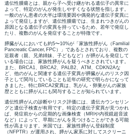
遺伝性腫瘍とは、親から子へ受け継がれる遺伝子の異常に
よって、特定のがんが発生しやすくなる状態を指します。
一般のがん患者の大半は環境要因や偶発的な遺伝子変異に
よって発症しますが、遺伝性腫瘍では、生まれつきがんの
所
原因となる遺伝子の変異を持っているため、若年で発症し
たり、複数のがんを発症することが特徴です。
膵臓がんにおいても約5〜10%が「家族性膵がん（Familial
Pancreatic Cancer, FPC）」であるとされており、複数の
近親者（親、兄弟姉妹、子どもなど）が膵がんを発症して
いる場合には、家族性膵がんを疑うべきとされています。
また、BRCA1、BRCA2、PALB2、ATM、CDKN2Aな
ど、他のがんと関連する遺伝子変異が膵臓がんのリスク因
子として関与していることも近年の研究で明らかになって
きました。特にBRCA2変異は、乳がん・卵巣がんの家族
歴とともに膵がんにも関与することが知られています。
遺伝性膵がんの診断やリスク評価には、遺伝カウンセリン
グと遺伝子検査が有用です。特定の遺伝子変異が見つかれ
ば、発症前からの定期的な画像検査（MRIや内視鏡超音波
）
など）によって、早期にがんを見つけることができる可能
性が高まります。米国では、家族性膵がん登録制度
（NFPTR）が運用され、膵がん家系に対してスクリーニ