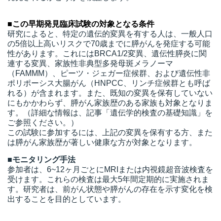
t
線
■この早期発見臨床試験の対象となる条件
研究によると、特定の遺伝的変異を有する人は、一般人口
ズ
の5倍以上高いリスクで70歳までに膵がんを発症する可能
性があります。これにはBRCA1/2変異、遺伝性膵炎に関
連する変異、家族性非典型多発母斑メラノーマ
（FAMMM）、ピーツ・ジェガー症候群、および遺伝性非
ポリポーシス大腸がん（HNPCC、リンチ症候群とも呼ば
れる）が含まれます。また、既知の変異を保有していない
ネ
にもかかわらず、膵がん家族歴のある家族も対象となりま
す。（詳細な情報は、記事「遺伝学的検査の基礎知識」を
ご参照ください。）
この試験に参加するには、上記の変異を保有する方、また
は膵がん家族歴が著しい健康な方が対象となります。
■モニタリング手法
参加者は、6~12ヶ月ごとにMRIまたは内視鏡超音波検査を
受けます。これらの検査は最大5年間定期的に実施されま
す。研究者は、前がん状態や膵がんの存在を示す変化を検
出することを目的としています。