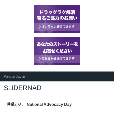
Pancan Japan
SLIDERNAD
膵臓がん National Advocacy Day