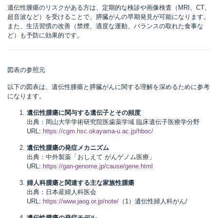
遺伝性腫瘍のリスクがある方は、定期的な検診や画像検査（MRI、CT、
超音波など）を受けることで、膵臓がんの早期発見が可能になります。
また、生活習慣の改善（禁煙、適度な運動、バランスの取れた食事な
ど）も予防に効果的です。
図表の参照元
以下の図表は、遺伝性腫瘍と膵臓がんに関する理解を深めるために参考
になります。
遺伝性腫瘍に関与する遺伝子とその頻度
出典：岡山大学学術研究院医歯薬学域 臨床遺伝子医療学分野
URL:
https://cgm.hsc.okayama-u.ac.jp/hboc/
遺伝性腫瘍の発症メカニズム
出典：中外製薬「おしえて がんゲノム医療」
URL:
https://gan-genome.jp/cause/gene.html
婦人科腫瘍と関連する主な家族性腫瘍
出典：日本産婦人科医会
URL:
https://www.jaog.or.jp/note/
（1）遺伝性婦人科がん/
遺伝性腫瘍の発症モデル