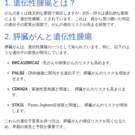
1. 遺伝性腫瘍とは？
がんの多くは後天的な要因で発症しますが、約5～10％は遺伝的な要因
による「遺伝性腫瘍」とされています。これは、親から受け継いだ特定
の遺伝子の変異が原因で、がんの発症リスクが高まる状態です。
2. 膵臓がんと遺伝性腫瘍
膵臓がんは、遺伝性腫瘍の一つとして知られています。特に、以下のよ
うな遺伝子の変異が関与しています。
BRCA1/BRCA2
：乳がんや卵巣がんのリスクも高めます。
PALB2
：DNA修復に関与する遺伝子で、膵臓がんのリスクを増加さ
せます。
CDKN2A
：家族性黒色腫と関連し、膵臓がんのリスクも高まりま
す。
STK11
：Peutz-Jeghers症候群と関連し、膵臓がんのリスクが増加
します。
これらの遺伝子変異を持つ方は、膵臓がんの発症リスクが高くなるた
め、早期の発見と予防が重要です。