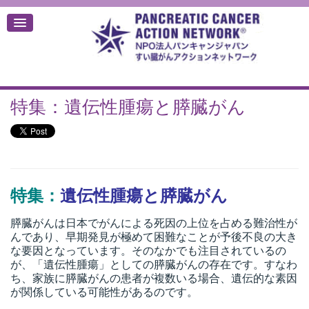
特集：遺伝性腫瘍と膵臓がん
デ
特集：
遺伝性腫瘍と膵臓がん
膵臓がんは日本でがんによる死因の上位を占める難治性が
んであり、早期発見が極めて困難なことが予後不良の大き
な要因となっています。そのなかでも注目されているの
が、「遺伝性腫瘍」としての膵臓がんの存在です。すなわ
ち、家族に膵臓がんの患者が複数いる場合、遺伝的な素因
が関係している可能性があるのです。