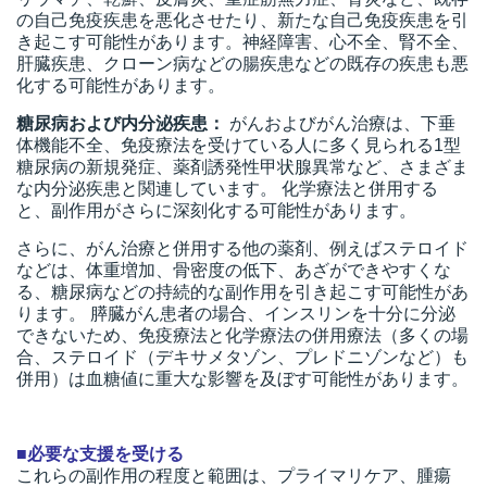
の自己免疫疾患を悪化させたり、新たな自己免疫疾患を引
き起こす可能性があります。神経障害、心不全、腎不全、
肝臓疾患、クローン病などの腸疾患などの既存の疾患も悪
化する可能性があります。
糖尿病および内分泌疾患：
がんおよびがん治療は、下垂
体機能不全、免疫療法を受けている人に多く見られる1型
糖尿病の新規発症、薬剤誘発性甲状腺異常など、さまざま
な内分泌疾患と関連しています。 化学療法と併用する
と、副作用がさらに深刻化する可能性があります。
さらに、がん治療と併用する他の薬剤、例えばステロイド
などは、体重増加、骨密度の低下、あざができやすくな
る、糖尿病などの持続的な副作用を引き起こす可能性があ
ります。 膵臓がん患者の場合、インスリンを十分に分泌
できないため、免疫療法と化学療法の併用療法（多くの場
合、ステロイド（デキサメタゾン、プレドニゾンなど）も
併用）は血糖値に重大な影響を及ぼす可能性があります。
■必要な支援を受ける
これらの副作用の程度と範囲は、プライマリケア、腫瘍