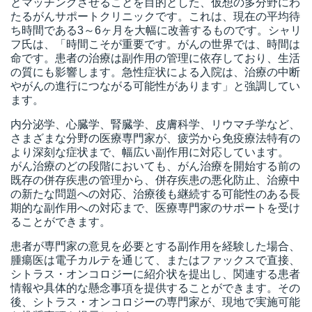
とマッチングさせることを目的とした、仮想の多分野にわ
たるがんサポートクリニックです。これは、現在の平均待
ち時間である3～6ヶ月を大幅に改善するものです。シャリ
フ氏は、「時間こそが重要です。がんの世界では、時間は
命です。患者の治療は副作用の管理に依存しており、生活
の質にも影響します。急性症状による入院は、治療の中断
やがんの進行につながる可能性があります」と強調してい
ます。
内分泌学、心臓学、腎臓学、皮膚科学、リウマチ学など、
さまざまな分野の医療専門家が、疲労から免疫療法特有の
より深刻な症状まで、幅広い副作用に対応しています。
がん治療のどの段階においても、がん治療を開始する前の
既存の併存疾患の管理から、併存疾患の悪化防止、治療中
の新たな問題への対応、治療後も継続する可能性のある長
期的な副作用への対応まで、医療専門家のサポートを受け
ることができます。
患者が専門家の意見を必要とする副作用を経験した場合、
腫瘍医は電子カルテを通じて、またはファックスで直接、
シトラス・オンコロジーに紹介状を提出し、関連する患者
情報や具体的な懸念事項を提供することができます。その
後、シトラス・オンコロジーの専門家が、現地で実施可能