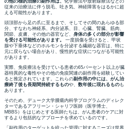
の他の標的治療の副作用は、
化学療法や放射線療法などの
従来の治療法に伴う脱毛、吐き気、神経障害をはるかに超
える可能性があります。
頭頂部から足の爪に至るまで、そしてその間のあらゆる部
分、すなわち神経系、内分泌系、目、心臓、腎臓、筋肉、
関節、皮膚、その他の器官など、
身体の多くの部分が影響
を受ける可能性があります。
一度損傷を受けると、甲状
腺や下垂体などのホルモンを分泌する繊細な器官は、特に
元に戻らない場合があり、慢性的な症状につながる可能性
があります。
実際、免疫療法を受けている患者の65パーセント以上が臓
器特異的な毒性やその他の免疫関連の副作用を経験してい
ると推定されています。これらの
副作用の中には、がん治
療終了後も長期間持続するもの
や、
数年後に現れるもの
も
あります。
そのため、デューク大学腫瘍内科学プログラムのディレク
ターであるアフリーン・シャリフ医師（医学博士、
MBBS）をはじめとする医師たちは、がん患者のケアに対
するより包括的なアプローチを求めているのです。
「副作用のターゲットを絞った管理に対するニーズは世界