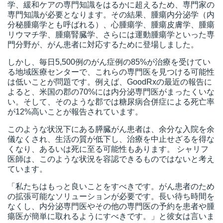
学、緩和ケアの専門知識をはるかに超えるため、専門家の
専門知識が必要となります。その結果、腫瘍内分泌学（内
分秘腫瘍学とも呼ばれる）、心腫瘍学、腫瘍皮膚学、腫瘍
リウマチ学、腫瘍腎臓学、さらには運動腫瘍学といった専
門分野が、がん患者に対応するために登場しました。
しかし、毎日5,500例のがん症例の85%が治療を受けてい
る地域医療センターで、これらの専門医を見つける可能性
は低いことが問題です。例えば、GoodRxの最近の報告に
よると、米国の郡の70%には内分泌専門医がまったくいな
い。そして、そのような郡では糖尿病合併症による死亡率
が12%高いことが報告されています。
このような状況下にある膵臓がん患者は、余分な入院を余
儀なくされ、生活の質が低下し、治療を中止せざるを得な
くなり、あるいは死に至る可能性もあります。 シャリフ
医師は、このような状況を容認できるものではないと考え
ています。
「私たちはもっと良いことをすべきです。がん患者のため
の拡張可能なソリューションが必要です。長い待ち時間を
なくし、内分泌専門医やその他の専門医の予約を患者や腫
瘍医が簡単に取れるようにすべきです。」と彼女は言いま