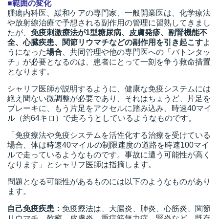
■範囲の変化
腫瘍内科医、緩和ケアの専門家、一般開業医は、化学療法
t
や放射線治療で予想される副作用の管理に習熟してきまし
線
たが、
免疫刺激療法が1型糖尿病、皮膚発疹、副腎機能不
ズ
全、心臓疾患、関節リウマチなどの副作用を引き起こす
よ
うになった
場合
、共同管理や他の専門医への「バトンタッ
チ」が必要となるのは、患者にとって一刻を争う救命措置
となります。
シャリフ医師が説明するように、健康な免疫システムには
ネ
絶え間ない微調整が必要であり、それはちょうど、片足を
ブレーキに、もう片足をアクセルに踏み込み、時速40マイ
ル（約64キロ）で走ろうとしているようなものです。
「免疫療法や免疫システムを活性化する治療を受けている
場合、体は時速40マイルの制限速度の道路を時速100マイ
ルで走っているようなものです。事故に遭う可能性が高く
なります」とシャリフ医師は指摘します。
問題となる可能性があるものには以下のようなものがあり
ます。
自己免疫疾患：
免疫療法は、大腸炎、肺炎、心筋炎、関節
リウマチ、乾癬、皮膚炎、重症筋無力症、腎炎など、既存