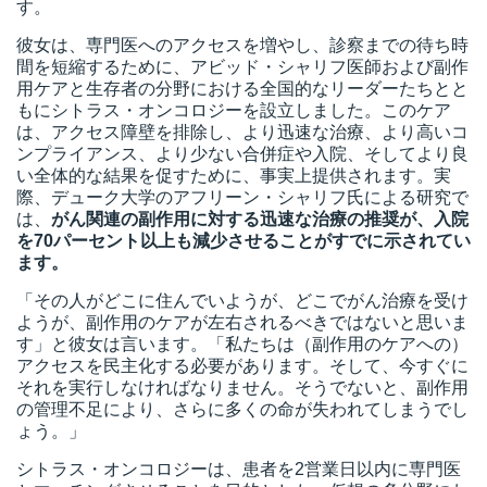
す。
彼女は、専門医へのアクセスを増やし、診察までの待ち時
間を短縮するために、アビッド・シャリフ医師および副作
用ケアと生存者の分野における全国的なリーダーたちとと
もにシトラス・オンコロジーを設立しました。このケア
は、アクセス障壁を排除し、より迅速な治療、より高いコ
ンプライアンス、より少ない合併症や入院、そしてより良
い全体的な結果を促すために、事実上提供されます。実
際、デューク大学のアフリーン・シャリフ氏による研究で
は、
がん関連の副作用に対する迅速な治療の推奨が、入院
を70パーセント以上も減少させることがすでに示されてい
ます。
「その人がどこに住んでいようが、どこでがん治療を受け
ようが、副作用のケアが左右されるべきではないと思いま
す」と彼女は言います。「私たちは（副作用のケアへの）
アクセスを民主化する必要があります。そして、今すぐに
それを実行しなければなりません。そうでないと、副作用
の管理不足により、さらに多くの命が失われてしまうでし
ょう。」
シトラス・オンコロジー
は、患者を2営業日以内に専門医