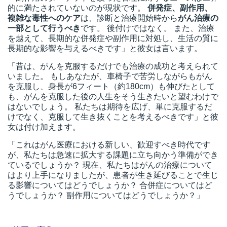
的に満たされていないのが現状です。
併発症、副作用、
複雑な毒性へのケア
は、診断と治療開始時から
がん治療の
一部として行うべき
です。 後付けではなく。 また、治療
を越えて、長期的な併発症や副作用に対処し、生活の質に
長期的な影響を与えるべきです」と彼女は言います。
「昔は、がんを克服するだけでも治療の成功と考えられて
いました。 もしあなたが、車椅子で苦労しながらもがん
を克服し、身長が6フィート（約180cm）も伸びたとして
も、がんを克服した後の人生をそう生きたいと望むわけで
はないでしょう。 私たちは期待を広げ、単に克服するだ
けでなく、克服して生き抜くことを考えるべきです」と彼
女は付け加えます。
「これはがん医療における新しい、歓迎すべき時代です
が、私たちは急速に拡大する課題に立ち向かう準備ができ
ているでしょうか？ 現在、私たちはがんの治療について
はより上手になりましたが、患者が生き延びることで生じ
る影響についてはどうでしょうか？ 合併症についてはど
うでしょうか？ 副作用についてはどうでしょうか？」