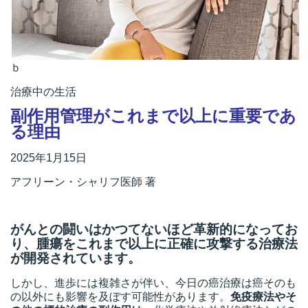
所
ｂ
治療中の生活
副作用管理がこれまで以上に重要であ
る理由
2025年1月15日
アフリーン・シャリフ医師 著
がんとの闘いはかつてないほど革新的になってお
り、腫瘍をこれまで以上に正確に攻撃する治療法
が開発されています。
）
しかし、進歩には複雑さが伴い、今日の癌治療は癌そのも
の以外にも影響を及ぼす可能性があります。
免疫療法やそ