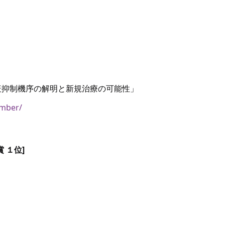
Bの免疫抑制機序の解明と新規治療の可能性」
ember/
賞 １位]