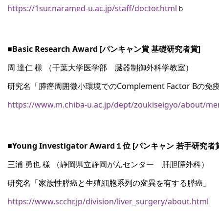
https://1sur.naramed-u.ac.jp/staff/doctor.html
ｂ
■Basic Research Award [パンキャン賞 基礎研究者賞]
周 達仁 様 （千葉大学医学部　臓器制御外科学教室）
研究名「膵癌周囲微小環境でのComplement Factor 
https://www.m.chiba-u.ac.jp/dept/zoukiseigyo/about/m
■Young Investigator Award１位 [パンキャン 若手研究者
三浦 勇也 様 （静岡県立静岡がんセンター　肝胆膵外科）
研究名「家族性膵癌と生殖細胞系列の変異を有する膵癌」
https://www.scchr.jp/division/liver_surgery/about.html