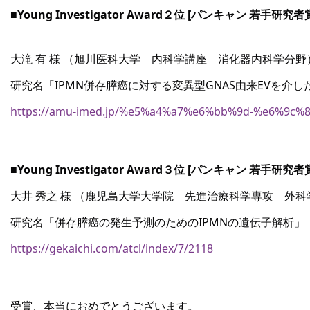
■Young Investigator Award２位 [パンキャン 若手研究者
大滝 有 様 （旭川医科大学　内科学講座　消化器内科学分野
研究名「IPMN併存膵癌に対する変異型GNAS由来EVを介したp
https://amu-imed.jp/%e5%a4%a7%e6%bb%9d-%e6%9c%8
■Young Investigator Award３位 [パンキャン 若手研究者
大井 秀之 様 （鹿児島大学大学院　先進治療科学専攻　外
研究名「併存膵癌の発生予測のためのIPMNの遺伝子解析」
https://gekaichi.com/atcl/index/7/2118
受賞、本当におめでとうございます。