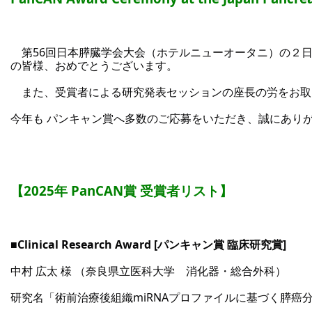
　第56回日本膵臓学会大会（ホテルニューオータニ）の２
の皆様、おめでとうございます。
　また、受賞者による研究発表セッションの座長の労をお取
今年も パンキャン賞へ多数のご応募をいただき、誠にあり
【2025年 PanCAN賞 受賞者リスト】
■Clinical Research Award [パンキャン賞 臨床研究賞]
中村 広太 様 （奈良県立医科大学　消化器・総合外科）
研究名「術前治療後組織miRNAプロファイルに基づく膵癌