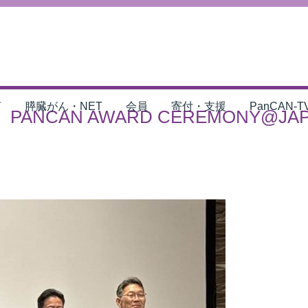
言
膵臓がん・NET
会員
寄付・支援
PanCAN-T
NCAN AWARD CEREMONY@JAPAN