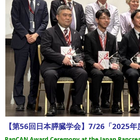
【第56回日本膵臓学会】7/26「202
PanCAN Award Ceremony at the Japan Pancrea