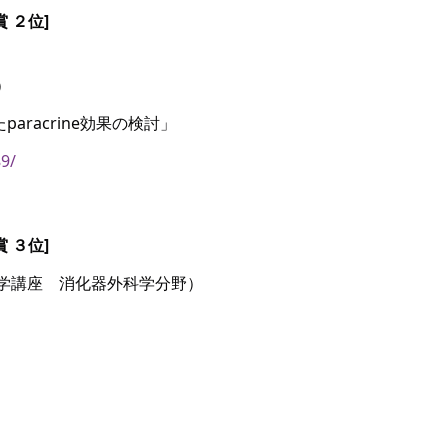
賞 ２位]
）
aracrine効果の検討」
9/
賞 ３位]
科学講座　消化器外科学分野）