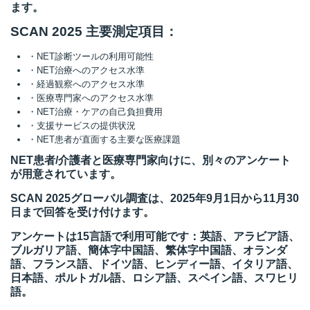
ます。
SCAN 2025 主要測定項目：
所
・NET診断ツールの利用可能性
・NET治療へのアクセス水準
・経過観察へのアクセス水準
・医療専門家へのアクセス水準
・NET治療・ケアの自己負担費用
・支援サービスの提供状況
・NET患者が直面する主要な医療課題
NET患者/介護者と医療専門家向けに、別々のアンケート
が用意されています。
SCAN 2025グローバル調査は、2025年9月1日から11月30
日まで回答を受け付けます。
アンケートは15言語で利用可能です：英語、アラビア語、
ブルガリア語、簡体字中国語、繁体字中国語、オランダ
語、フランス語、ドイツ語、ヒンディー語、イタリア語、
）
日本語、ポルトガル語、ロシア語、スペイン語、スワヒリ
語。