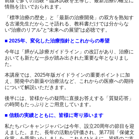
前線で多くの治験・臨床試験を主導し、最新治療の確立に
情熱を注いでおられます。
「標準治療の歴史」と「最新の治療開発」の双方を熟知す
る古瀬先生だからこそ語れる、教科書だけでは分からな
い“治療のリアル”と“未来への展望”は必聴です。
■ 2025年、変化した治療指針とこれからの希望
今年は「膵がん診療ガイドライン」の改訂があり、治療に
おいても新たな一歩が踏み出された重要な年となりまし
た。
本講座では、2025年版ガイドラインの重要ポイントに加
え、開発中の新薬や治療法など、これからの医療への期待
について解説いただきます。
後半には、皆様からの疑問に直接お答えする「質疑応答」
の時間もたっぷりとご用意しています。
■ 信頼の実績とともに、皆様に寄り添います
私たちパンキャンジャパンは今年、設立20周年の節目を迎
えました。また、長年の活動が評価され、第77回「保健文
化賞」を受賞いたしました。これもひとえに、皆様のご支