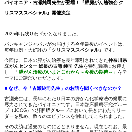
パイオニア・古瀬純司先生が登壇！『膵臓がん勉強会 ク
リスマススペシャル』開催決定
所
2025年も残りわずかとなりました。
パンキャンジャパンがお届けする今年最後のイベントは、
毎年恒例・大好評の
「クリスマススペシャル」
です。
今回は、日本の膵がん治療を長年牽引されてきた
神奈川県
立がんセンター 総長の古瀬 純司 先生
を特別講師にお迎え
し、「
膵がん治療のいまとこれから～今後の期待～」
をテ
ーマにご講演いただきます。
■ なぜ、今「古瀬純司先生」のお話を聞くべきなのか？
古瀬先生は、長年にわたり日本の膵がん化学療法の発展に
尽力されてきたパイオニアです。日本臨床腫瘍研究グルー
プ（JCOG）の肝胆膵グループにおいて長きにわたりリー
ダーを務め、数々のエビデンスを創出してこられました。
）
その功績は過去のものにとどまりません。現在もなお、最