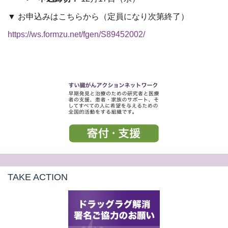
t
▼ お申込みはこちらから（定員になり次第終了）
線
https://ws.formzu.net/fgen/S89452002/
ズ
ネ
TAKE ACTION