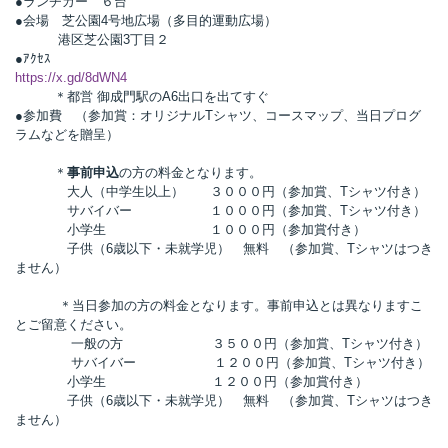
●ランチカー ６台
●会場 芝公園4号地広場（多目的運動広場）
t
港区芝公園3丁目２
線
●ｱｸｾｽ
ズ
https://x.gd/8dWN4
＊都営 御成門駅のA6出口を出てすぐ
●参加費 （参加賞：オリジナルTシャツ、コースマップ、当日プログ
ラムなどを贈呈）
＊
事前申込
の方の料金となります。
大人（中学生以上） ３０００円（参加賞、Tシャツ付き）
ネ
サバイバー １０００円（参加賞、Tシャツ付き）
小学生 １０００円（参加賞付き）
子供（6歳以下・未就学児） 無料 （参加賞、Tシャツはつき
ません）
＊当日参加の方の料金となります。事前申込とは異なりますこ
とご留意ください。
一般の方 ３５００円（参加賞、Tシャツ付き）
サバイバー １２００円（参加賞、Tシャツ付き）
小学生 １２００円（参加賞付き）
子供（6歳以下・未就学児） 無料 （参加賞、Tシャツはつき
ません）