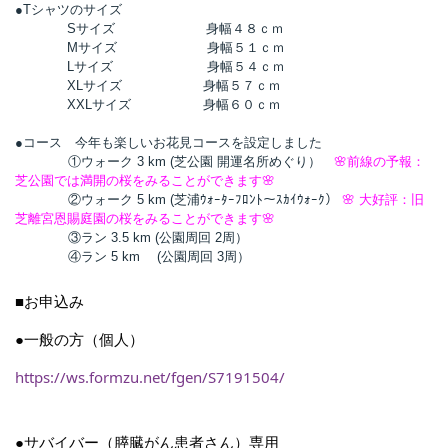
●Tシャツのサイズ
Sサイズ 身幅４８ｃｍ
Mサイズ 身幅５１ｃｍ
Lサイズ 身幅５４ｃｍ
XLサイズ 身幅５７ｃｍ
XXLサイズ 身幅６０ｃｍ
●コース 今年も楽しいお花見コースを設定しました
①ウォーク 3 km (芝公園 開運名所めぐり）
🌸前線の予報：
芝公園では満開の桜をみることができます🌸
②ウォーク 5 km (芝浦ｳｫｰﾀｰﾌﾛﾝﾄ～ｽｶｲｳｫｰｸ）
🌸
大好評：旧
芝離宮恩賜庭園の桜をみることができます
🌸
③ラン 3.5 km (公園周回 2周）
④ラン 5 km (公園周回 3周）
■お申込み
●一般の方（個人）
https://ws.formzu.net/fgen/S7191504/
●サバイバー（膵臓がん患者さん）専用