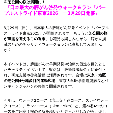
🌸
芝公園の桜は満開に！
 『日本最大の膵がん啓発ウォーク＆ラン「パー
プルストライド東京2026」ー3月29日開催』
3月29日（日）、日本最大の膵臓がん啓発イベント「パープル
ストライド東京2025」が開催されます。ちょうど
芝公園の桜
が満開を迎えるこの週末
、お花見も楽しみながら、膵がん撲
滅のためのチャリティウォーク＆ランに参加してみません
か？
本イベントは、膵臓がんの早期発見や治療の促進を目的とし
たチャリティイベントで、収益は「膵癌撲滅基金」に寄付さ
れ、研究支援や啓発活動に活用されます。会場は
東京・港区
の芝公園4号地多目的運動広場
。東京大学医学部附属病院とパ
ンキャンジャパンの共催で開催されます。
今年は、ウォーク2コース（増上寺開運コース、スカイウォー
クコース）、ラン2コース（3km・5km）と、
選べる4つのコ
ース
をご用意！桜の名所を歩いたり走ったりしながら、楽し