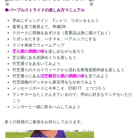
◆パープルストライドの楽しみ方マニュアル
早めにチェックイン Tシャツ、リボンをもらう
着替え室で着替えて、準備OK
クロークに荷物をあずける（貴重品は身に着けておく）
リボンをたすき、ハチマキ、ペアルックにする
ラジオ体操でウォームアップ
芝公園の満開の桜
を楽しみながら走ろう
芝公園にある史跡めぐりを楽しもう
竹芝通りをあるいてみよう
竹芝通りのスカイウィークから流れる東海道新幹線を楽しもう
竹芝通りにある
旧芝離宮公園の満開の桜
を見てみよう
竹芝桟橋のデッキから東京湾をながめてみよう
メッセージボードに今年こそ、END IT とつづろう
ランチカーもたくさんきているので、早めに好きなランチをいただ
こう
シンガーと一緒に歌をハムしてみよう
多くの皆様のご参加をお待ちしております。