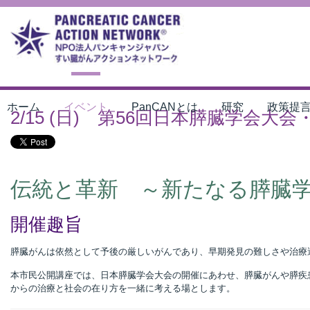
ホーム
イベント
PanCANとは
研究
政策提
2/15 (日) 第56回日本膵臓学会大
伝統と革新 ～新たなる膵臓
開催趣旨
膵臓がんは依然として予後の厳しいがんであり、早期発見の難しさや治療
本市民公開講座では、日本膵臓学会大会の開催にあわせ、膵臓がんや膵疾
からの治療と社会の在り方を一緒に考える場とします。