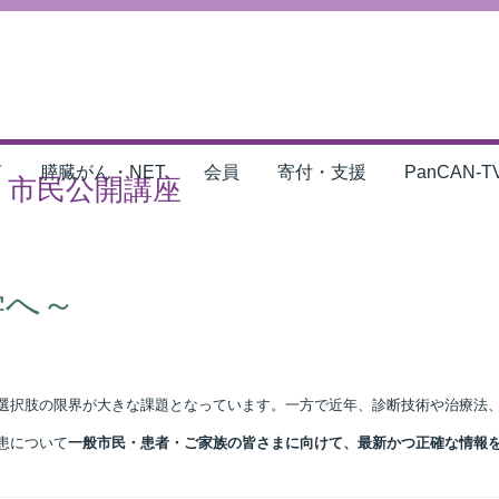
言
膵臓がん・NET
会員
寄付・支援
PanCAN-T
会・市民公開講座
学へ～
選択肢の限界が大きな課題となっています。一方で近年、診断技術や治療法
患について
一般市民・患者・ご家族の皆さまに向けて、最新かつ正確な情報