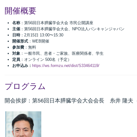
開催概要
名称
：第56回日本膵臓学会大会 市民公開講座
主催
：第56回日本膵臓学会大会、NPO法人パンキャンジャパン
日時
：2月15日 13:00〜15:30
開催形式
：WEB開催
参加費
：無料
対象
：一般市民、患者・ご家族、医療関係者、学生
定員
：オンライン 500名（予定）
お申込み：
https://ws.formzu.net/dist/S33464119/
プログラム
開会挨拶：第56回日本膵臓学会大会会長 糸井 隆夫