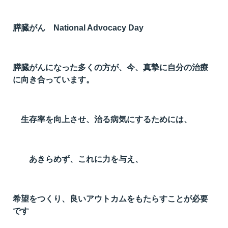
t
線
膵臓がん National Advocacy Day
ズ
膵臓がんになった多くの方が、今、真摯に自分の治療
に向き合っています。
ネ
生存率を向上させ、治る病気にするためには、
あきらめず、これに力を与え、
希望をつくり、良いアウトカムをもたらすことが必要
です