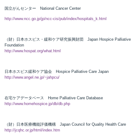
国立がんセンター National Cancer Center
http://www.ncc.go.jp/jp/ncc-cis/pub/index/hospitals_k.html
所
（財）日本ホスピス・緩和ケア研究振興財団 Japan Hospice Palliative
Foundation
http://www.hospat.org/what.html
日本ホスピス緩和ケア協会 Hospice Palliative Care Japan
http://www.angel.ne.jp/~jahpcu/
在宅ケアデータベース Home Palliative Care Database
http://www.homehospice.jp/db/db.php
）
（財）日本医療機能評価機構 Japan Council for Quality Health Care
http://jcqhc.or.jp/html/index.htm