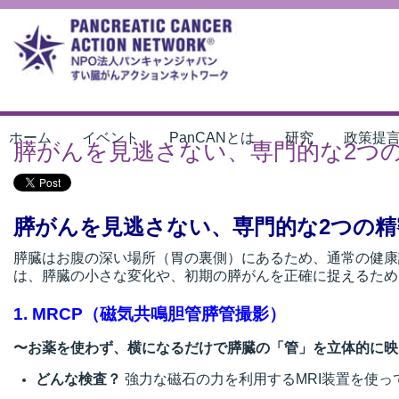
ホーム
イベント
PanCANとは
研究
政策提
膵がんを見逃さない、専門的な2つ
膵がんを見逃さない、専門的な2つの精
膵臓はお腹の深い場所（胃の裏側）にあるため、通常の健康
は、膵臓の小さな変化や、初期の膵がんを正確に捉えるため
1. MRCP（磁気共鳴胆管膵管撮影）
〜お薬を使わず、横になるだけで膵臓の「管」を立体的に映
どんな検査？
強力な磁石の力を利用するMRI装置を使