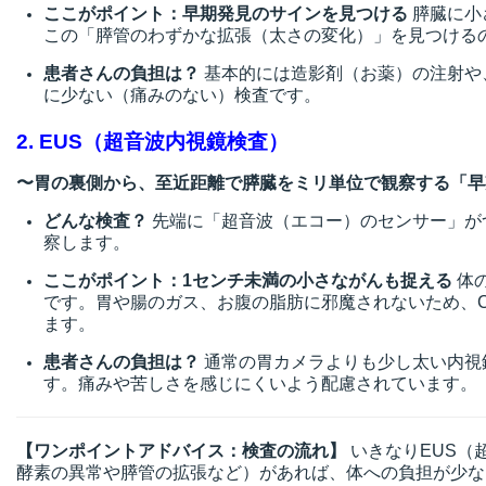
ここがポイント：早期発見のサインを見つける
膵臓に小
この「膵管のわずかな拡張（太さの変化）」を見つける
患者さんの負担は？
基本的には造影剤（お薬）の注射や
に少ない（痛みのない）検査です。
2. EUS（超音波内視鏡検査）
〜胃の裏側から、至近距離で膵臓をミリ単位で観察する「早
どんな検査？
先端に「超音波（エコー）のセンサー」が
察します。
ここがポイント：1センチ未満の小さながんも捉える
体
です。胃や腸のガス、お腹の脂肪に邪魔されないため、CT
ます。
患者さんの負担は？
通常の胃カメラよりも少し太い内視
す。痛みや苦しさを感じにくいよう配慮されています。
【ワンポイントアドバイス：検査の流れ】
いきなりEUS（
酵素の異常や膵管の拡張など）があれば、体への負担が少な