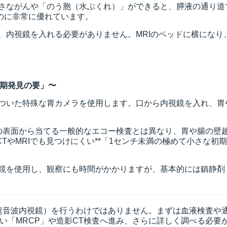
さながんや「のう胞（水ぶくれ）」ができると、膵液の通り道
のに非常に優れています。
、内視鏡を入れる必要がありません。MRIのベッドに横になり
期発見の要」〜
ついた特殊な胃カメラを使用します。口から内視鏡を入れ、胃
の表面から当てる一般的なエコー検査とは異なり、胃や腸の壁
やMRIでも見つけにくい**「1センチ未満の極めて小さな初
鏡を使用し、観察にも時間がかかりますが、基本的には鎮静剤
超音波内視鏡）を行うわけではありません。まずは血液検査や
い「MRCP」や造影CT検査へ進み、さらに詳しく調べる必要