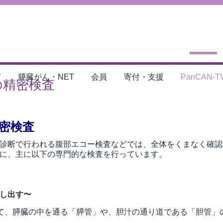
言
膵臓がん・NET
会員
寄付・支援
PanCAN-T
の精密検査
密検査
診断で行われる腹部エコー検査などでは、全体をくまなく確認
に、主に以下の専門的な検査を行っています。
し出す〜
って、膵臓の中を通る「膵管」や、胆汁の通り道である「胆管」