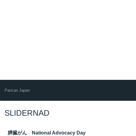
Pancan Japan
SLIDERNAD
膵臓がん National Advocacy Day