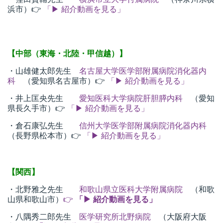
浜市）👉
「▶ 紹介動画を見る」
t
線
ズ
【中部（東海・北陸・甲信越）】
・山雄健太郎先生
名古屋大学医学部附属病院消化器内
科
（愛知県名古屋市）👉
「▶ 紹介動画を見る」
・井上匡央先生
愛知医科大学病院肝胆膵内科
（愛知
ネ
県長久手市）👉
「▶ 紹介動画を見る」
・倉石康弘先生
信州大学医学部附属病院消化器内科
（長野県松本市）👉
「▶ 紹介動画を見る」
【関西】
・北野雅之先生
和歌山県立医科大学附属病院
（和歌
山県和歌山市）
👉
「▶ 紹介動画を見る」
・八隅秀二郎先生
医学研究所北野病院
（大阪府大阪