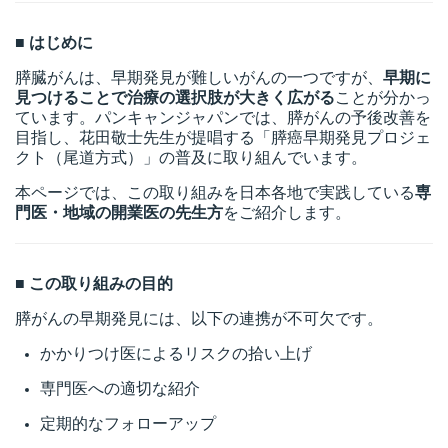
■ はじめに
所
膵臓がんは、早期発見が難しいがんの一つですが、
早期に
見つけることで治療の選択肢が大きく広がる
ことが分かっ
ています。パンキャンジャパンでは、膵がんの予後改善を
目指し、花田敬士先生が提唱する「膵癌早期発見プロジェ
クト（尾道方式）」の普及に取り組んでいます。
本ページでは、この取り組みを日本各地で実践している
専
門医・地域の開業医の先生方
をご紹介します。
■ この取り組みの目的
膵がんの早期発見には、以下の連携が不可欠です。
かかりつけ医によるリスクの拾い上げ
専門医への適切な紹介
）
定期的なフォローアップ