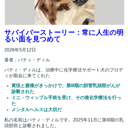
所
サバイバーストーリー：常に人生の明
るい面を見つめて
2026年5月12日
著者：パティ・ディル
パティ・ディルは、治療中に化学療法サポート犬のブロデ
ィが面会に来てくれた
黄疸と腹痛がきっかけで、第III期の胆管乳頭部がんが
診断された
ミニ・ウィップル手術を受け、その後化学療法を行っ
た
メンタルヘルスは大切だ
）
私の名前はパティ・ディルです。2025年11月に第III期の乳
頭部癌と診断されました。