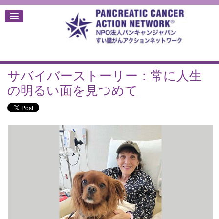
サバイバーストーリー：常に人生
デ
の明るい面を見つめて