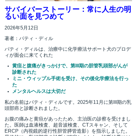
サバイバーストーリー：常に人生の明
るい面を見つめて
2026年5月12日
著者：パティ・ディル
パティ・ディルは、治療中に化学療法サポート犬のブロデ
ィが面会に来てくれた
黄疸と腹痛がきっかけで、第III期の胆管乳頭部がんが
診断された
ミニ・ウィップル手術を受け、その後化学療法を行っ
た
メンタルヘルスは大切だ
私の名前はパティ・ディルです。2025年11月に第III期の乳
頭部癌と診断されました。
お腹の痛みと黄疸があったため、主治医の診察を受けまし
た。医師は血液検査、超音波検査、CTスキャン、そして
ERCP（内視鏡的逆行性胆管膵管造影）を指示しました。