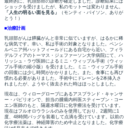
最終的に、乳頭部癌の診断が確定しました。診断結果には
ショックを受けましたが、私のモットーは変わりません。
t
「人生の明るい面を見る」
（モンティ・パイソン、ありが
線
とう！）
ズ
■治療計画
乳頭部がんは膵臓がんと非常に似ていますが、はるかに稀
な病気です。幸い、私は手術の対象となりました。ペンシ
ルベニア州ハットフィールドにある自宅から近い、フィラ
デルフィアのトーマス・ジェファーソン大学病院にて、ハ
ネ
リッシュ・ラヴ医師によるミニ・ウィップル手術（ウィッ
プル手術の縮小版）を受けました。ミニ・ウィップル手術
の回復には少し時間がかかりました。また、食事にも再び
慣れる必要がありました。手術中にドレーンを2本挿入さ
れましたが、ようやく抜去された時はほっとしました。
現在は、ウィローグローブにあるアスプランド・キャンサ
ー・パビリオンで、担当の腫瘍内科医スティーブン・コー
エン医師のもと、隔週水曜日に化学療法を受けています。
現在はフルオロウラシルのみを使用しており、2週間に1
度、48時間バッグを装着して点滴を受けています。以前の
化学療法薬は、神経障害のため中止となりました。化学療