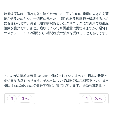
放射線療法は、痛みを取り除くためにも、手術の前に腫瘍の大きさを萎
縮させるためとか、手術後に残った可能性のある癌細胞を破壊するため
所
にも使われます。患者は通常病院あるいはクリニックにて外来で放射線
治療を受けます。部位、症状によっても照射量は異なりますが、週5日
のスケジュールで2週間から5週間程度の治療を受けることもあります。
＜このがん情報は米国PanCANで作成されていますので、日本の状況と
多少異なる点もあります。それらについては医師にご相談下さい。日本
語版はPanCANJapanの責任で翻訳、提供しています。無断転載禁止 ＞
前へ
次へ
）