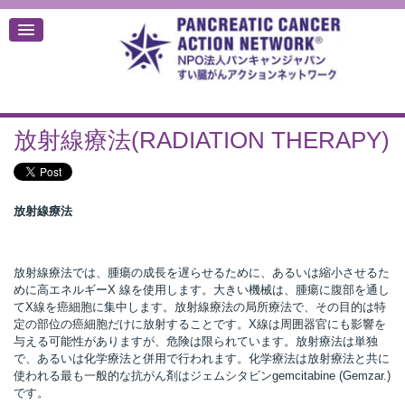
放射線療法(RADIATION THERAPY)
デ
放射線療法
放射線療法では、腫瘍の成長を遅らせるために、あるいは縮小させるた
めに高エネルギーX 線を使用します。大きい機械は、腫瘍に腹部を通し
てX線を癌細胞に集中します。放射線療法の局所療法で、その目的は特
定の部位の癌細胞だけに放射することです。X線は周囲器官にも影響を
与える可能性がありますが、危険は限られています。放射療法は単独
で、あるいは化学療法と併用で行われます。化学療法は放射療法と共に
使われる最も一般的な抗がん剤はジェムシタビンgemcitabine (Gemzar.)
です。