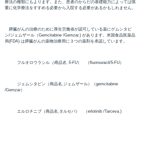
療法の種類にもよります。また、患者のからだの基礎能力によっては慎
重に化学療法をすすめる必要から入院する必要があるかもしれません。
所
膵臓がんの治療のために厚生労働省が認可している薬にゲムシタビ
ン/ジェムザール（Gemcitabine /Gemzar.) があります。米国食品医薬品
局(FDA) は膵臓がんの薬物治療用に３つの薬剤を承認しています。
フルオロウラシル
（
商品名
,
5-FU
） （fluorouracil/5-FU）
ジェムシタビン（商品名,ジェムザール）（gemcitabine
/Gemzar）
エルロチニブ（商品名,タルセバ） （erlotinib /Tarceva.)
）