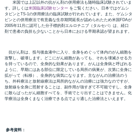
米国では上記以外の抗がん剤の併用療法も随時臨床試験されていま
す。詳しくは
米国臨床試験センター
をご覧ください。日本ではゲムシ
タビンとTS-1の併用療法の臨床試験が行われています。また、ゲムシタ
ビンとの併用療法で有意義な生存期間延長が認められたため米国FDAが
2005年11月に認可した分子標的剤エルロチニブ（タルセバ）は、経口
剤で患者の負担も少ないことから日本における早期承認が望まれます。
抗がん剤は、投与後血液中に入り、全身をめぐって体内のがん細胞を
攻撃し、破壊します。どこにがん細胞があっても、それを壊滅させる力
を持っているので、全身的な効果があります。がんは全身病と呼ばれる
ように、早期にはある部位に限定している局所の病巣が、次第に全身に
拡がって（転移）、全身的な病気になります。主ながんの治療法のう
ち、外科療法と放射線療法は局所的ながんの治療には強力なのですが、
放射線を全身に照射することは、副作用が強すぎて不可能ですし、全身
に散らばったがん細胞すべてを、手術でとり出すことはできません。化
学療法は全身くまなく治療できる点でより適した治療法といえます。
参考資料：