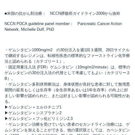
■米国の抗がん剤治療： NCCN膵腺癌ガイドライン2009から抜粋
NCCN PDCA guideline panel member： Pancreatic Cancer Action
Network, Michelle Duff, PhD
・ゲムシタビン1000mg/m2 の30分注入を週1回３週間、28日サイクル
で継続するレジメンは、転移性疾患の標準的なファーストライン化学療
法と認められる（カテゴリー１）。
・固定用量注入法 (FDR）ゲムシタビン（10mg/m2/minute）は、標準の
ゲムシタビンの30分注入法の代替として考慮してもよい（カテゴリー２
B）。
・ゲムシタビン多剤併用療法は、身体状態が良好な患者に対して無増悪
期間の延長もしくは生存率（全生存率あるいは1年生存率）の向上に好
ましい影響が認められた、または好ましい影響が認められる可能性があ
る。
▶ゲムシタビン＋エルロチニブ1
▶ゲムシタビン＋シスプラチン2
▶ゲムシタビン＋フッ化ピリミジン2,3
・ゲムシタビン治療を受けていない患者のセカンドライン治療には、ゲ
ムシタビンを加えることができる。他の選択肢としては、カペシタビン