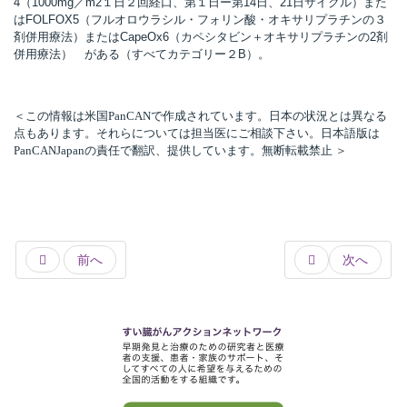
4（1000mg／m2１日２回経口、第１日ー第14日、21日サイクル）また
はFOLFOX5（フルオロウラシル・フォリン酸・オキサリプラチンの３
t
剤併用療法）またはCapeOx6（カペシタビン＋オキサリプラチンの2剤
線
併用療法） がある（すべてカテゴリー２B）。
ズ
＜この情報は米国PanCANで作成されています。日本の状況とは異なる
点もあります。それらについては担当医にご相談下さい。日本語版は
PanCANJapanの責任で翻訳、提供しています。無断転載禁止 ＞
ネ
前へ
次へ