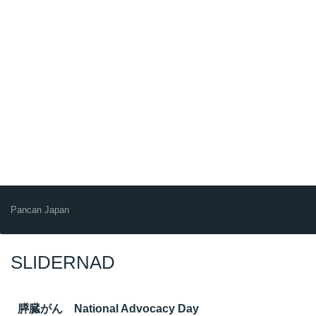
Pancan Japan
SLIDERNAD
膵臓がん National Advocacy Day