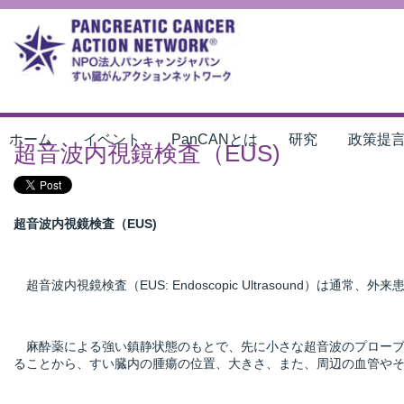
ホーム
イベント
PanCANとは
研究
政策提
超音波内視鏡検査（EUS)
超音波内視鏡検査（EUS)
超音波内視鏡検査（EUS: Endoscopic Ultrasound
麻酔薬による強い鎮静状態のもとで、先に小さな超音波のプローブ
ることから、すい臓内の腫瘍の位置、大きさ、また、周辺の血管や