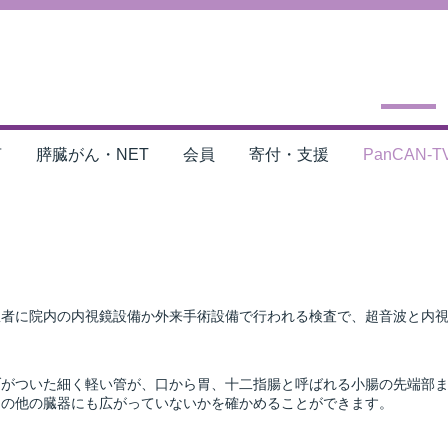
言
膵臓がん・NET
会員
寄付・支援
PanCAN-T
）は通常、外来患者に院内の内視鏡設備か外来手術設備で行われる検査で、超音
がついた細く軽い管が、口から胃、十二指腸と呼ばれる小腸の先端部ま
その他の臓器にも広がっていないかを確かめることができます。