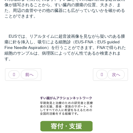
像が描写されることから、すい臓内の腫瘍の位置、大きさ、ま
た、周辺の血管やその他の臓器にも広がっていないかを確かめる
ことができます。
所
EUSでは、リアルタイムに超音波画像を見ながら疑いのある腫
瘍に針を挿入し、
吸引
による細胞診（EUS-FNA：EUS guided
Fine Needle Aspiration
）を行うことができます。FNA
で得られた
細胞のサンプルは、病理医によってがん性であるか検査されま
す。
前へ
次へ
）