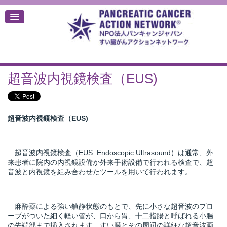
超音波内視鏡検査（EUS)
デ
超音波内視鏡検査（EUS)
超音波内視鏡検査（EUS: Endoscopic Ultrasound）は通常、外
来患者に院内の内視鏡設備か外来手術設備で行われる検査で、超
音波と内視鏡を組み合わせたツールを用いて行われます。
麻酔薬による強い鎮静状態のもとで、先に小さな超音波のプロ
ーブがついた細く軽い管が、口から胃、十二指腸と呼ばれる小腸
の先端部まで挿入されます。すい臓とその周辺の詳細な超音波画