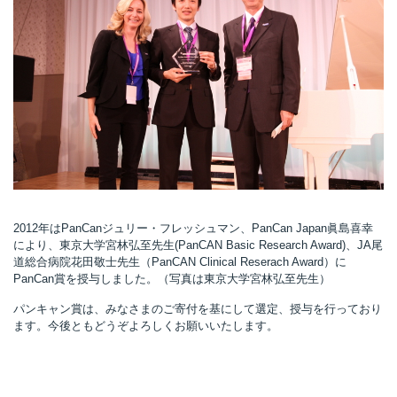
所
2012年はPanCanジュリー・フレッシュマン、PanCan Japan眞島喜幸
により、東京大学宮林弘至先生(PanCAN Basic Research Award)、JA尾
道総合病院花田敬士先生（PanCAN Clinical Reserach Award）に
PanCan賞を授与しました。（写真は東京大学宮林弘至先生）
パンキャン賞は、みなさまのご寄付を基にして選定、授与を行っており
ます。今後ともどうぞよろしくお願いいたします。
）