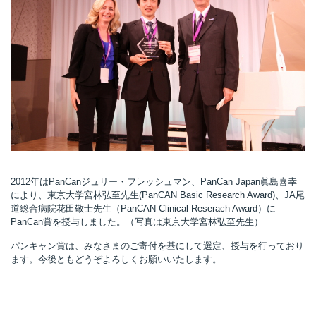
所
2012年はPanCanジュリー・フレッシュマン、PanCan Japan眞島喜幸
により、東京大学宮林弘至先生(PanCAN Basic Research Award)、JA尾
道総合病院花田敬士先生（PanCAN Clinical Reserach Award）に
PanCan賞を授与しました。（写真は東京大学宮林弘至先生）
パンキャン賞は、みなさまのご寄付を基にして選定、授与を行っており
ます。今後ともどうぞよろしくお願いいたします。
）