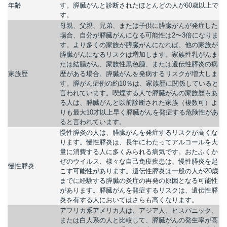
年齢
す。膵臓がんと診断されたほとんどの人が60歳以上で
す。
母親、父親、兄弟、または子供に膵臓がんが発症した
場合、自分が膵臓がんになる可能性は2〜3倍になりま
所
す。より多くの家族が膵臓がんになれば、他の家族が
膵臓がんになるリスクは増加します。家族性乳がんま
たは結腸がん、家族性黒色腫、または遺伝性膵炎の病
家族歴
歴がある場合、膵臓がんを発病するリスクが増大しま
す。膵がん症例の約10％は、家族歴に関係していると
言われています。喫煙する人で膵臓がんの家族歴もあ
る人は、膵臓がんと以前診断された家族（複数可）よ
りも最大10才以上早く膵臓がんを発症する危険性があ
ると言われています。
慢性膵炎の人は、膵臓がんを発症するリスクが高くな
ります。慢性膵炎は、長年にわたってアルコールを大
量に消費する人に多くみられる病気です。おたふくか
ぜのウイルス、様々な自己免疫疾患は、慢性膵炎を起
慢性膵炎
こす可能性があります。遺伝性膵炎は一般の人が20歳
までに経験する膵臓の炎症の再発の原因となる可能性
があります。膵臓がんを発症するリスクは、遺伝性膵
炎を有する人においてはさらも高くなります。
）
アフリカ系アメリカ人は、アジア人、ヒスパニック、
または白人系の人と比較して、膵臓がんの発生率が高