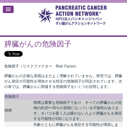
膵臓がんの危険因子
デ
危険因子（リスクファクター Risk Factor）
膵臓がんの正確な原因はまだよく理解されていません。研究では、膵臓
がん発症の可能性を増加させる特定の危険因子が同定されています。次
の表では、膵臓がんに関連する危険因子をいくつか説明します。
危険因子
喫煙は重要な危険因子であり、すべての膵臓がんの症
例の約20〜30％の原因になっている可能性がありま
喫煙
す。タバコを吸う人は吸わない人より膵臓がんを発症
する可能性が2倍になります。
年齢とともに膵臓がんを発症する可能性が増加しま