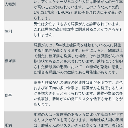
い。アシュケナージ系ユダヤ人には膵臓がんの発生率
人種別
が高いことが知られています。このような人々の約
1％には乳癌（BRCA2）遺伝子を含む遺伝子変異がみ
られます。
男性は女性よりも多く膵臓がんと診断されています。
これは男性の高い喫煙率に関連付ることができるかも
性別
しれません。
膵臓がんは、5年以上糖尿病を経験している人に発生
する可能性が高くなります。研究によると、50歳以上
で新たに糖尿病を発病した場合、それは膵臓がんの初
糖尿病
期症状であることを示唆しています。以前によく制御
された糖尿病の患者において、血糖値が急激に悪化し
た場合も膵臓がんの徴候である可能性があります。
食事と膵臓がんの発症の関連性はまだ不明です。赤色
および加工肉の多い食事は、膵臓がんを発症するリス
クを増大させると考えられています。果物や野菜の多
食事
い食事は、膵臓がんの発症リスクを低下させることが
あります。
肥満の人は正常体重のある人々に比べて疾患を発症す
るリスクが20％も高くなります。若年性成人期の肥満
肥満
は、膵臓がんのリスクがさらに高くなります。腹部に