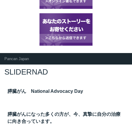
t
線
ズ
ネ
Pancan Japan
SLIDERNAD
膵臓がん National Advocacy Day
膵臓がんになった多くの方が、今、真摯に自分の治療
に向き合っています。