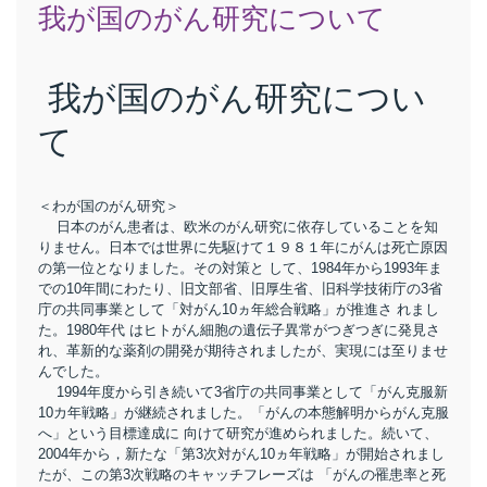
我が国のがん研究について
我が国のがん研究につい
て
＜わが国のがん研究＞
日本のがん患者は、欧米のがん研究に依存していることを知
りません。日本では世界に先駆けて１９８１年にがんは死亡原因
の第一位となりました。その対策と して、1984年から1993年ま
での10年間にわたり、旧文部省、旧厚生省、旧科学技術庁の3省
庁の共同事業として「対がん10ヵ年総合戦略」が推進さ れまし
た。1980年代 はヒトがん細胞の遺伝子異常がつぎつぎに発見さ
れ、革新的な薬剤の開発が期待されましたが、実現には至りませ
んでした。
1994年度から引き続いて3省庁の共同事業として「がん克服新
10カ年戦略」が継続されました。「がんの本態解明からがん克服
へ」という目標達成に 向けて研究が進められました。続いて、
2004年から，新たな「第3次対がん10ヵ年戦略」が開始されまし
たが、この第3次戦略のキャッチフレーズは 「がんの罹患率と死