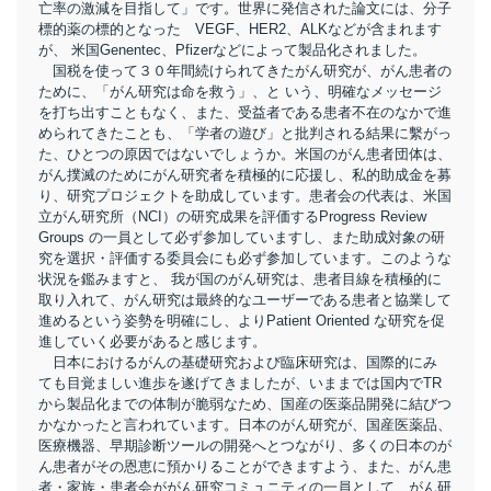
亡率の激減を目指して」です。世界に発信された論文には、分子
標的薬の標的となった VEGF、HER2、ALKなどが含まれます
が、 米国Genentec、Pfizerなどによって製品化されました。
国税を使って３０年間続けられてきたがん研究が、がん患者の
ために、「がん研究は命を救う」、と いう、明確なメッセージ
を打ち出すこともなく、また、受益者である患者不在のなかで進
められてきたことも、「学者の遊び」と批判される結果に繫がっ
た、ひとつの原因ではないでしょうか。米国のがん患者団体は、
がん撲滅のためにがん研究者を積極的に応援し、私的助成金を募
り、研究プロジェクトを助成しています。患者会の代表は、米国
立がん研究所（NCI）の研究成果を評価するProgress Review
Groups の一員として必ず参加していますし、また助成対象の研
究を選択・評価する委員会にも必ず参加しています。このような
状況を鑑みますと、 我が国のがん研究は、患者目線を積極的に
取り入れて、がん研究は最終的なユーザーである患者と協業して
進めるという姿勢を明確にし、よりPatient Oriented な研究を促
進していく必要があると感じます。
日本におけるがんの基礎研究および臨床研究は、国際的にみ
ても目覚ましい進歩を遂げてきましたが、いままでは国内でTR
から製品化までの体制が脆弱なため、国産の医薬品開発に結びつ
かなかったと言われています。日本のがん研究が、国産医薬品、
医療機器、早期診断ツールの開発へとつながり、多くの日本のが
ん患者がその恩恵に預かりることができますよう、また、がん患
者・家族・患者会ががん研究コミュニティの一員として、がん研