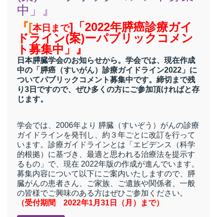
中」』
『[
]「2022年膵癌診療ガイ
本日まで
ドライン(案)ーパブリックコメン
ト募集中」』
日本膵臓学会のお知らせから。学会では、現在作成
中の「膵癌（すいがん）診療ガイドライン2022」に
ついてパブリックコメント募集中です。
締切まで残
り3日ですので、
ぜひ多くの方にご参加頂ければと存
じます。
学会では、2006年より 膵臓（すいぞう）がんの診療
ガイドラインを発刊し、約３年ごとに改訂を行って
います。診療ガイドラインとは「エビデンス（科学
的根拠）に基づき、最適と思われる治療法を提示す
るもの」で、現在 2022年版の作成が進んでいます。
募集内容について以下にご案内いたしますので、膵
臓がんの患者さん、ご家族、ご遺族や関係者、一般
の皆様でご興味のある方はぜひご参加ください。
（受付期間 2022年1月31日（月）まで）