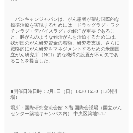
パンキャンジャパンは、がん患者が望む国際的な
標準治療を実現するためには「ドラッグラグ・ワク
チンラグ・デバイスラグ」の解消が重要であるこ
と、膵がんのような難治がんを治癒するためには、
我が国のがん研究資金の増額、研究者支援、さらに
戦略的にがん研究をマネジメントするための米国国
立がん研究所（
NCI
）的な機構の設置が不可欠であ
ることを提言した。
■開催日時
日時：
2
月
1
日（日）
13:30-16:30
（
13
時開
場）
場所：国際研究交流会館 ３階 国際会議場
（国立がん
センター築地キャンパス内） 中央区築地
5-1-1