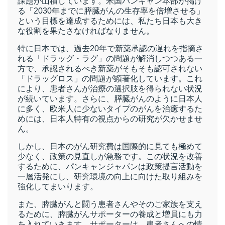
課題が山積しています。米国パンキャン本部が掲げ
る「2030年までに膵臓がんの生存率を倍増させる」
という目標を達成するためには、私たち日本も大き
な役割を果たさなければなりません。
特に日本では、過去20年で新薬承認の遅れを指摘さ
れる「ドラッグ・ラグ」の問題が解消しつつある一
方で、承認されるべき新薬がそもそも認可されない
「ドラッグロス」の問題が顕著化しています。これ
により、患者さんが治療の選択肢を得られない状況
が続いています。さらに、膵臓がんのように日本人
に多く、欧米人に少ないタイプのがんを治癒するた
めには、日本人特有の視点からの研究が欠かせませ
ん。
しかし、日本のがん研究費は国際的に見ても極めて
少なく、政策の見直しが急務です。この状況を改善
するために、パンキャンジャパンは政策提言活動を
一層活発にし、研究環境の向上に向けた取り組みを
強化してまいります。
また、膵臓がんと闘う患者さんやそのご家族を支え
るために、膵臓がんサポーターの養成と増員にも力
を入れていきます。サポーターは、患者さんへの情