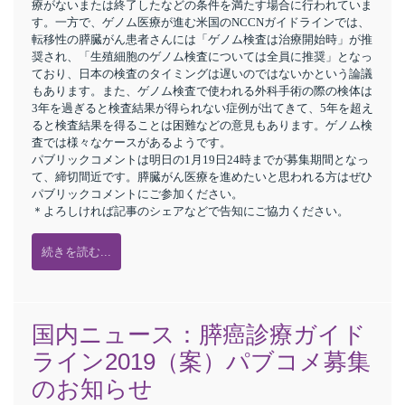
療がないまたは終了したなどの条件を満たす場合に行われていま
す。一方で、ゲノム医療が進む米国のNCCNガイドラインでは、
転移性の膵臓がん患者さんには「ゲノム検査は治療開始時」が推
奨され、「生殖細胞のゲノム検査については全員に推奨」となっ
ており、日本の検査のタイミングは遅いのではないかという論議
もあります。また、ゲノム検査で使われる外科手術の際の検体は
3年を過ぎると検査結果が得られない症例が出てきて、5年を超え
ると検査結果を得ることは困難などの意見もあります。ゲノム検
査では様々なケースがあるようです。
パブリックコメントは明日の1月19日24時までが募集期間となっ
て、締切間近です。膵臓がん医療を進めたいと思われる方はぜひ
パブリックコメントにご参加ください。
＊よろしければ記事のシェアなどで告知にご協力ください。
続きを読む...
国内ニュース：膵癌診療ガイド
ライン2019（案）パブコメ募集
のお知らせ