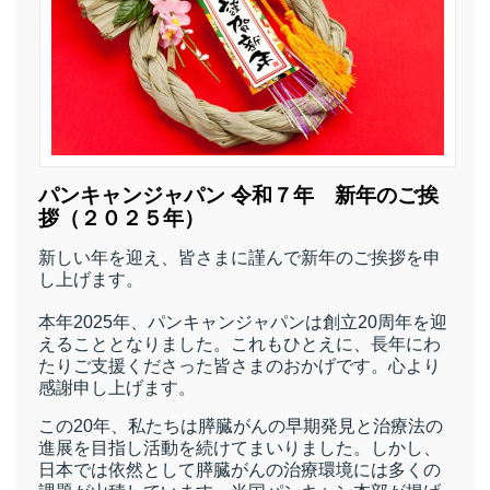
所
パンキャンジャパン 令和７年 新年のご挨
拶（２０２５年）
新しい年を迎え、皆さまに謹んで新年のご挨拶を申
し上げます。
本年2025年、パンキャンジャパンは創立20周年を迎
えることとなりました。これもひとえに、長年にわ
たりご支援くださった皆さまのおかげです。心より
感謝申し上げます。
この20年、私たちは膵臓がんの早期発見と治療法の
）
進展を目指し活動を続けてまいりました。しかし、
日本では依然として膵臓がんの治療環境には多くの