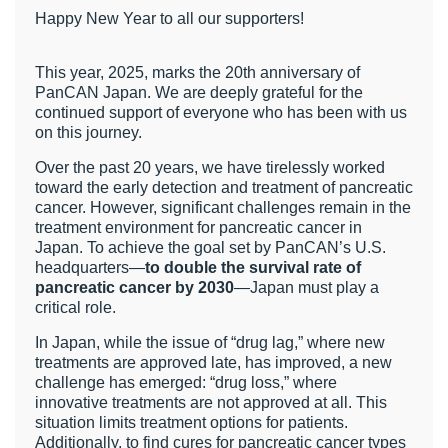
Happy New Year to all our supporters!
t
線
This year, 2025, marks the 20th anniversary of
ズ
PanCAN Japan. We are deeply grateful for the
continued support of everyone who has been with us
on this journey.
Over the past 20 years, we have tirelessly worked
toward the early detection and treatment of pancreatic
ネ
cancer. However, significant challenges remain in the
treatment environment for pancreatic cancer in
Japan. To achieve the goal set by PanCAN’s U.S.
headquarters—
to double the survival rate of
pancreatic cancer by 2030
—Japan must play a
critical role.
In Japan, while the issue of “drug lag,” where new
treatments are approved late, has improved, a new
challenge has emerged: “drug loss,” where
innovative treatments are not approved at all. This
situation limits treatment options for patients.
Additionally, to find cures for pancreatic cancer types