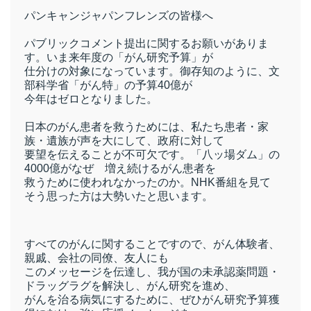
パンキャンジャパンフレンズの皆様へ
パブリックコメント提出に関するお願いがありま
す。いま来年度の「がん研究予算」が
仕分けの対象になっています。御存知のように、文
部科学省「がん特」の予算
40
億が
今年はゼロとなりました。
日本のがん患者を救うためには、私たち患者・家
族・遺族が声を大にして、政府に対して
要望を伝えることが不可欠です。「八ッ場ダム」の
4000
億がなぜ 増え続けるがん患者を
救うために使われなかったのか。
NHK
番組を見て
そう思った方は大勢いたと思います。
すべてのがんに関することですので、がん体験者、
親戚、会社の同僚、友人にも
このメッセージを伝達し、我が国の未承認薬問題・
ドラッグラグを解決し、がん研究を進め、
がんを治る病気にするために、ぜひがん研究予算獲