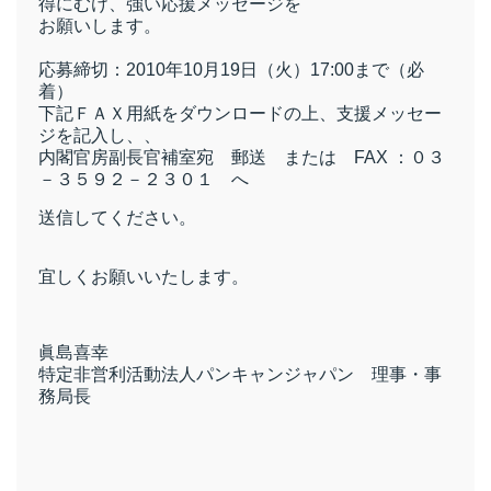
得にむけ、強い応援メッセージを
お願いします。
応募締切：
2010
年
10
月
19
日（火）
17:00
まで（必
着）
下記ＦＡＸ用紙をダウンロードの上、支援メッセー
ジを記入し、、
内閣官房副長官補室宛 郵送 または FAX
：０３
－３５９２－２３０１ へ
送信してください。
宜しくお願いいたします。
眞島喜幸
特定非営利活動法人パンキャンジャパン 理事・事
務局長