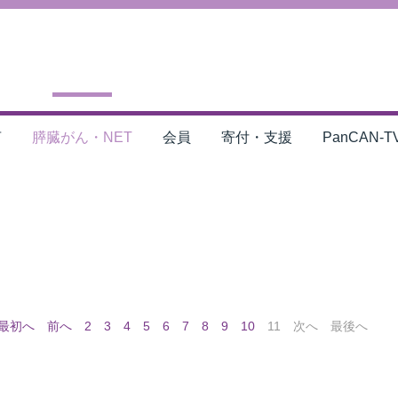
言
膵臓がん・NET
会員
寄付・支援
PanCAN-T
最初へ
前へ
2
3
4
5
6
7
8
9
10
11
次へ
最後へ