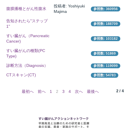
投稿者: Yoshiyuki
腹膜播種とがん性腹水
参照数: 360956
Majima
告知されたら"ステップ
所
参照数: 188709
1"
すい臓がん（Pancreatic
参照数: 103182
Cancer)
すい臓がんの種類(PC
参照数: 51869
Type)
診断方法（Diagnosis）
参照数: 119099
CTスキャン(CT)
参照数: 54783
2 / 4
最初へ
前へ
1
2
3
4
次へ
最後へ
）