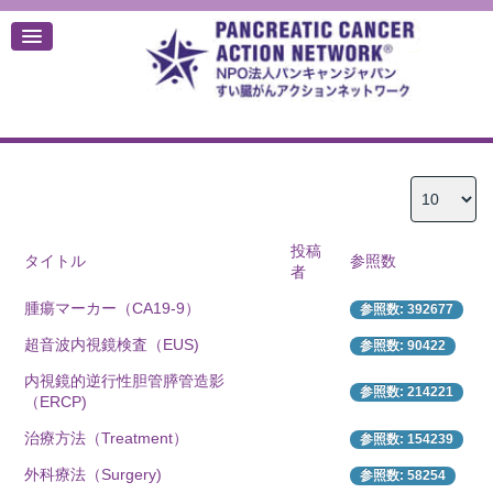
デ
投稿
タイトル
参照数
者
腫瘍マーカー（CA19-9）
参照数: 392677
超音波内視鏡検査（EUS)
参照数: 90422
内視鏡的逆行性胆管膵管造影
参照数: 214221
（ERCP)
治療方法（Treatment）
参照数: 154239
外科療法（Surgery)
参照数: 58254