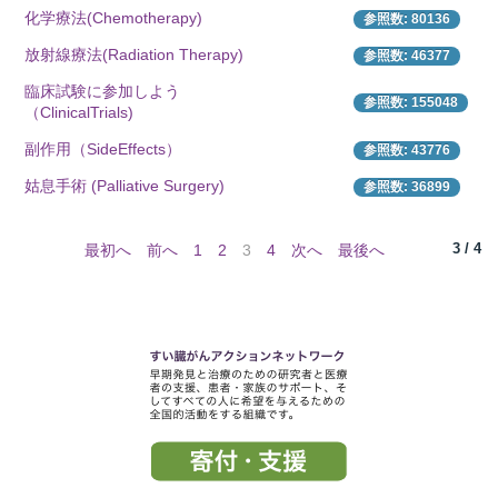
化学療法(Chemotherapy)
参照数: 80136
放射線療法(Radiation Therapy)
参照数: 46377
所
臨床試験に参加しよう
参照数: 155048
（ClinicalTrials)
副作用（SideEffects）
参照数: 43776
姑息手術 (Palliative Surgery)
参照数: 36899
3 / 4
最初へ
前へ
1
2
3
4
次へ
最後へ
）