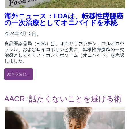
海外ニュース：FDAは、転移性膵腺癌
の一次治療としてオニバイドを承認
所
2024年2月13日、
食品医薬品局（FDA）は、オキサリプラチン、フルオロウ
ラシル、およびロイコボリンと共に、転移性膵腺癌の一次
治療としてイリノテカンリポソーム（オニバイド）を承認
しました。
続きを読む...
AACR: 話たくないことを避ける術
）