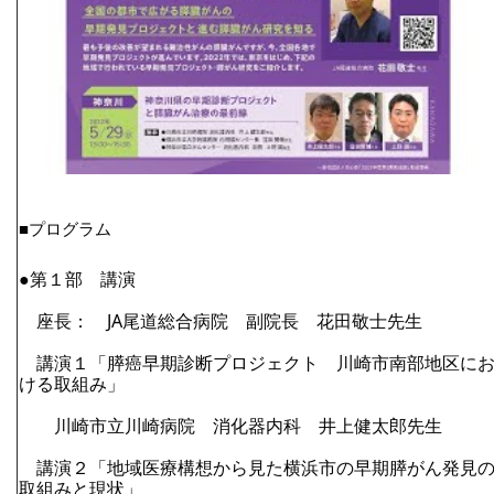
●第１部　講演
　座長：　JA尾道総合病院　副院長　花田敬士先生
　講演１「膵癌早期診断プロジェクト　川崎市南部地区に
ける取組み」
　　川崎市立川崎病院　消化器内科　井上健太郎先生
　講演２「地域医療構想から見た横浜市の早期膵がん発見
取組みと現状」　