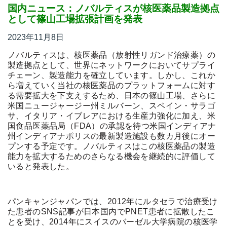
国内ニュース：ノバルティスが核医薬品製造拠点
t
として篠山工場拡張計画を発表
線
2023年11月8日
ズ
ノバルティスは、核医薬品（放射性リガンド治療薬）の
製造拠点として、世界にネットワークにおいてサプライ
チェーン、製造能力を確立しています。しかし、これか
ら増えていく当社の核医薬品のプラットフォームに対す
る需要拡大を下支えするため、日本の篠山工場、さらに
ネ
米国ニュージャージー州ミルバーン、スペイン・サラゴ
サ、イタリア・イブレアにおける生産力強化に加え、米
国食品医薬品局（FDA）の承認を待つ米国インディアナ
州インディアナポリスの最新製造施設も数カ月後にオー
プンする予定です。ノバルティスはこの核医薬品の製造
能力を拡大するためのさらなる機会を継続的に評価して
いると発表した。
パンキャンジャパンでは、2012年にルタセラで治療受け
た患者のSNS記事が日本国内でPNET患者に拡散したこ
とを受け、2014年にスイスのバーゼル大学病院の核医学