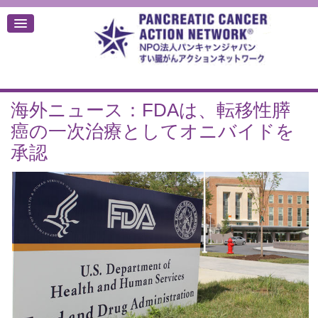
海外ニュース：FDAは、転移性膵
デ
癌の一次治療としてオニバイドを
承認