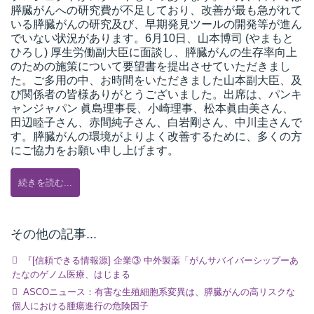
膵臓がんへの研究費が不足しており、改善が最も急がれて
いる膵臓がんの研究及び、早期発見ツールの開発等が進ん
でいない状況があります。6月10日、山本博司 (やまもと
ひろし) 厚生労働副大臣に面談し、膵臓がんの生存率向上
のための施策について要望書を提出させていただきまし
た。ご多用の中、お時間をいただきました山本副大臣、及
び関係者の皆様ありがとうございました。出席は、パンキ
ャンジャパン 眞島理事長、小崎理事、松本眞由美さん、
田辺睦子さん、赤間純子さん、白岩剛さん、中川圭さんで
す。膵臓がんの環境がよりよく改善するために、多くの方
にご協力をお願い申し上げます。
続きを読む...
その他の記事...
『[信頼できる情報源] 企業③ 中外製薬「がんサバイバーシップーあ
たなのゲノム医療、はじまる
ASCOニュース：有害な生殖細胞系変異は、膵臓がんの高リスクな
個人における腫瘍進行の危険因子