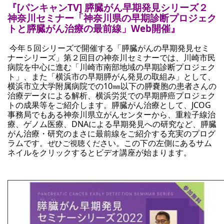
『[パンキャンTV] 膵臓がん早期発見シリーズ２ 
神奈川セミナー「神奈川県の早期診断プロジェク
トと膵臓がん治療の最前線」Web開催』
今年５回シリーズで開催する「膵臓がんの早期発見セミ
ナーシリーズ」第２回目の
神奈川セミナーでは、川崎市民
病院を中心に進む「川崎市南部地域の早期診断プロジェク
ト」、また「横浜市の早期膵がん発見の取組み」として、
横浜市立大学附属病院での10㎜以下の膵嚢胞の患者さんの
治療データによる解析、横浜労災での早期膵癌プロジェク
トの成果等をご紹介します。膵臓がん治療として、JCOG
事務局でもある神奈川県立がんセンターから、重粒子線治
療、ゲノム医療、DNAによる早期発見への研究など、膵臓
がん治療・研究のまさに最前線をご紹介する充実のプログ
ラムです。
さい。
この下の左側にあるサム
ぜひご視聴くだ
ネイルをクリックするとビデオ講座が始ま
ります。