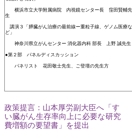
　　横浜市立大学附属病院　内視鏡センター長　窪田賢輔
生
　講演３「膵臓がん治療の最前線ー重粒子線、ゲノム医療
ど」
　　神奈川県立がんセンター 消化器内科 部長　上野 誠先生
●第２部　パネルディスカッション
　　パネリスト　花田敬士先生、ご登壇の先生方
政策提言：山本厚労副大臣へ「す
い臓がん生存率向上に必要な研究
費増額の要望書」を提出