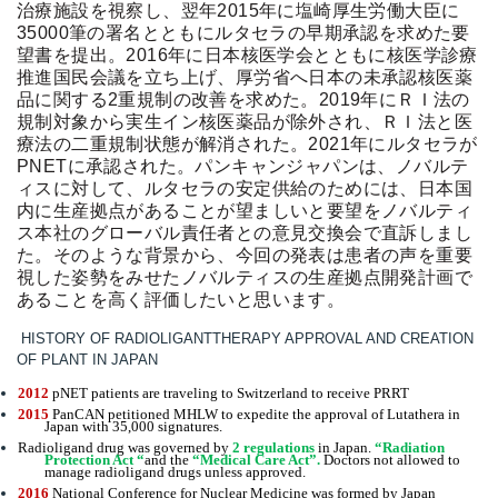
治療施設を視察し、翌年2015年に塩崎厚生労働大臣に
35000筆の署名とともにルタセラの早期承認を求めた要
望書を提出。2016年に日本核医学会とともに核医学診療
推進国民会議を立ち上げ、厚労省へ日本の未承認核医薬
品に関する2重規制の改善を求めた。2019年にＲＩ法の
規制対象から実生イン核医薬品が除外され、
ＲＩ法
と医
療法の二重規制状態が解消された。2021年にルタセラが
PNETに承認された。パンキャンジャパンは、ノバルテ
ィスに対して、ルタセラの安定供給のためには、日本国
内に生産拠点があることが望ましいと要望をノバルティ
ス本社のグローバル責任者との意見交換会で直訴しまし
た。そのような背景から、今回の発表は患者の声を重要
視した姿勢をみせたノバルティスの生産拠点開発計画で
あることを高く評価したいと思います。
HISTORY OF RADIOLIGANTTHERAPY APPROVAL AND CREATION
OF PLANT IN JAPAN
2012
pNET
patients are traveling to Switzerland to receive PRRT
2015
PanCAN petitioned MHLW to expedite the approval of
Lutathera
in
Japan with 35,000 signatures.
R
adioligand drug was governed by
2
regulations
in Japan.
“Radiation
Protection Act “
and the
“Medical Care Act”.
Doctors not allowed to
manage radioligand drugs unless approved.
2016
National Conference for Nuclear Medicine was formed by Japan