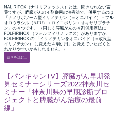
NALIRIFOX（ナリリフォックス）とは、聞きなれない言
葉ですが、膵臓がんの４剤併用の治療法で、併用するのは
「ナノリポソーム型イリノテカン（＝オニバイド）＋フル
オロウラシル（5-FU）＋ロイコボリン＋オキサリプラチ
ン」の４つです。 （同じく膵臓がんの４剤併用療法に
FOLFIRINOX （フォルフィリノックス）がありますが、
FOLFIRINOX の 「イリノテカンをオニバイド（＝改良型
イリノテカン） に変えた４剤併用」と覚えていただくと
わかりやすいかもしれません。）
続きを読む...
【パンキャンTV】膵臓がん早期発
見セミナーシリーズ2022神奈川セ
ミナー「神奈川県の早期診断プロ
ジェクトと膵臓がん治療の最前
線」