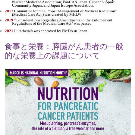
Nuclear Medicine Association, PanCAN Japan, Cancer Support
Community Japan, and Japan Isotope Association.
2017
Committee for “the Proper Management of Medical Radiation"
(Medical Care Act ) was created by MHLW
2019
"Considerations Regarding Amendments to the Enforcement
Regulations of the Medical Care Act" was passed
2021
Lutathera
®
was approved by PMDA in Japan
食事と栄養：膵臓がん患者の一般
的な栄養上の課題について