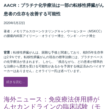
AACR：プラチナ化学療法は一部の転移性膵臓がん
t
線
患者の生存を改善する可能性
ズ
2020年5月22日
著者：メモリアルスローンケタリングキャンサーセンター（MSKCC）
の腫瘍内科医アイリーン・オライリー博士、ウンギ・パーク博士
ネ
背景：
転移性膵臓がんは、困難な予後と関連しており、相対5年生存率
は2.9％です。転移性膵臓がんの現在の標準治療には、プラチナベース
の化学療法が含まれます。 しかし、「残念ながら、どの患者が標準的
な治療から恩恵を受ける可能性があるかを予測する検証済みのバイオマ
ーカーはありません」とオライリー氏は述べています。
続きを読む...
海外ニュース：免疫療法併用膵が
んセカンドラインの臨床試験（モ