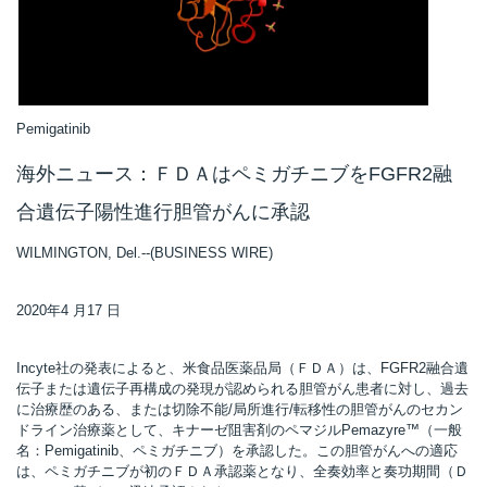
Pemigatinib
海外ニュース：ＦＤＡはペミガチニブをFGFR2融
合遺伝子陽性進行胆管がんに承認
WILMINGTON, Del.--(BUSINESS WIRE)
2020年4 月17 日
Incyte社の発表によると、米食品医薬品局（ＦＤＡ）は、FGFR2融合遺
伝子または遺伝子再構成の発現が認められる胆管がん患者に対し、過去
に治療歴のある、または切除不能/局所進行/転移性の胆管がんのセカン
ドライン治療薬として、キナーゼ阻害剤のペマジルPemazyre™（一般
名：Pemigatinib、ペミガチニブ）を承認した。この胆管がんへの適応
は、ペミガチニブが初のＦＤＡ承認薬となり、全奏効率と奏功期間（Ｄ