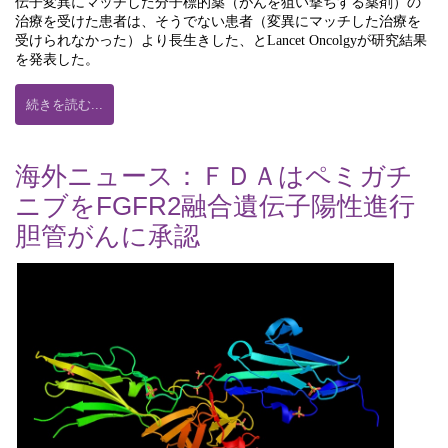
伝子変異に
マッチし
た分子標的薬（がん
を
狙い撃ち
する薬剤
）の
治療を受けた患者は、そうでない患者（変異にマッチした治療を
受けられなかった）より長生きした、とLancet Oncolgyが研究結果
を発表した。
続きを読む...
海外ニュース：ＦＤＡはペミガチ
ニブをFGFR2融合遺伝子陽性進行
胆管がんに承認