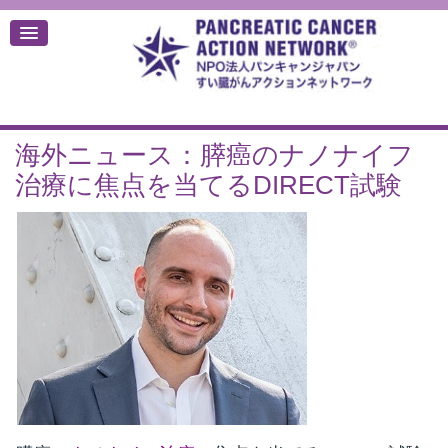
海外ニュース：膵癌のナノナイフ
デ
治療に焦点を当てるDIRECT試験