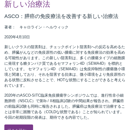
新しい治療法
ASCO：膵癌の免疫療法を改善する新しい治療法
著者： キャロライン・ヘルウィック
2020年4月10日
新しいクラスの阻害剤は、チェックポイント阻害剤への反応を高めるた
め、膵臓がんなどの免疫原性の低い腫瘍に対する免疫療法の効果を高め
る可能性があります。この新しい阻害剤は、多くの腫瘍タイプの細胞膜
に発現する糖タンパク質であるセマフォリン4D（SEMA4D）を標的と
しています。 セマフォリン4D （SEMA4D）は免疫抑制性の腫瘍微小環
境と関連しており、それを阻害する抗体は、微小環境をより免疫原性の
ある状態に反転させることで、HOTな状態にすることができると考えら
れています。
2020年のASCO-SITC臨床免疫腫瘍学シンポジウムでは、進行性非小細
胞肺癌（NSCLC）で第Ib / II相臨床試験の中間結果が報告され、膵臓癌
の前臨床試験も同時に報告されました。膵臓癌は免疫療法で治療するこ
とは非常に困難である（COLDな状態である）ことが知られています。
今回の初期段階の発表は、期待できる内容でした。