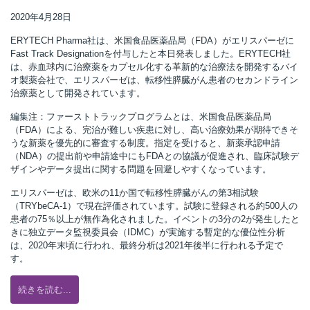
2020年4月28日
ERYTECH Pharma社は、米国食品医薬品局（FDA）がエリスパーゼに
Fast Track Designationを付与したと本日発表しました。ERYTECH社
は、赤血球内に治療薬をカプセル化する革新的な治療法を開発するバイ
オ製薬会社で、エリスパーゼは、転移性膵臓がん患者のセカンドライン
治療薬として開発されています。
編集注：ファーストトラックプログラムとは、米国食品医薬品局
（FDA）による、完治が難しい疾患に対し、高い治療効果が期待できそ
うな新薬を優先的に審査する制度。指定を受けると、新薬承認申請
（NDA）の提出前や申請途中にもFDAとの協議が促進され、臨床試験デ
ザインやデータ提出に関する問題を回避しやすくなっています。
エリスパーゼは、欧米の11か国で転移性膵臓がんの第3相試験
（TRYbeCA-1）で現在評価されています。試験に登録される約500人の
患者の75％以上が無作為化されました。イベントの3分の2が発生したと
きに独立データ監視委員会（IDMC）が実施する暫定的な優位性分析
は、2020年末頃に行われ、最終分析は2021年後半に行われる予定で
す。
続きを読む...