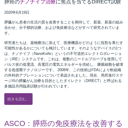
膵癌の
ナノナイフ治療
に焦点を当てるDIRECT試験
2020年6月19日
所
膵臓がん患者の生活の質を改善することを期待して、新薬、新薬の組み
合わせ、分子標的治療、および免疫療法などがすべて研究されていま
す。
研究者たちは、薬物療法に加えて、医療機器がどのように役割を果たす
可能性があるかについても検討しています。そのようなデバイスの1つ
は、ナノナイフ（NanoKnife）というの不可逆的エレクトロポレーショ
ン（IRE）システムです。これは、複数のニードルプローブを使用して
パルス状の低電流、高電圧の電気エネルギーを供給し、腫瘍細胞を破壊
する低侵襲テクノロジーです。 2008年、この技術はFDAにより軟組織
の外科的アブレーションについて承認されました。現在、局所進行ステ
ージIIIの膵臓がん治療を目的としたダイレクト（DIRECT）と呼ばれる
多施設共同臨床試験が行われています。
続きを読む...
）
ASCO：膵癌の免疫療法を改善する