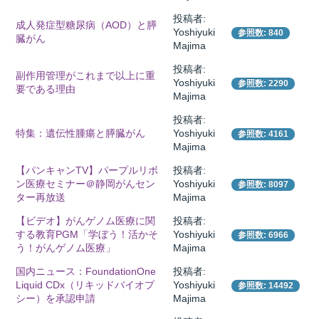
投稿者:
成人発症型糖尿病（AOD）と膵
Yoshiyuki
参照数: 840
臓がん
Majima
所
投稿者:
副作用管理がこれまで以上に重
Yoshiyuki
参照数: 2290
要である理由
Majima
投稿者:
特集：遺伝性腫瘍と膵臓がん
Yoshiyuki
参照数: 4161
Majima
【パンキャンTV】パープルリボ
投稿者:
ン医療セミナー＠静岡がんセン
Yoshiyuki
参照数: 8097
ター再放送
Majima
【ビデオ】がんゲノム医療に関
投稿者:
する教育PGM「学ぼう！活かそ
Yoshiyuki
参照数: 6966
う！がんゲノム医療」
Majima
国内ニュース：FoundationOne
投稿者:
）
Liquid CDx（リキッドバイオプ
Yoshiyuki
参照数: 14492
シー）を承認申請
Majima