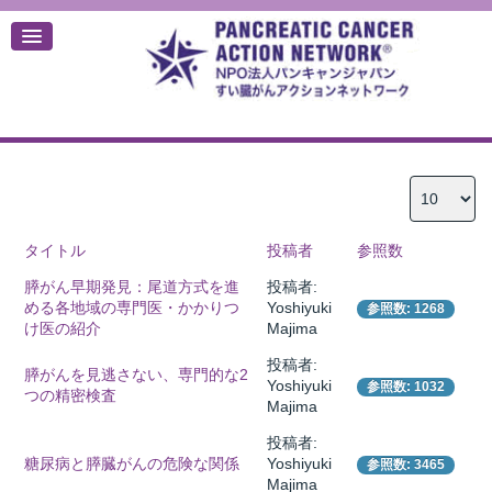
デ
タイトル
投稿者
参照数
膵がん早期発見：尾道方式を進
投稿者:
める各地域の専門医・かかりつ
Yoshiyuki
参照数: 1268
け医の紹介
Majima
投稿者:
膵がんを見逃さない、専門的な2
Yoshiyuki
参照数: 1032
つの精密検査
Majima
投稿者:
糖尿病と膵臓がんの危険な関係
Yoshiyuki
参照数: 3465
Majima