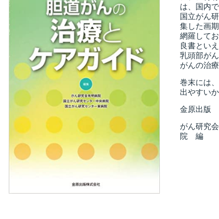
は、国内で
国立がん研
集した画期
網羅してお
所
良書といえ
乳頭部がん
がんの治療
巻末には、
出やすいか
金原出版 
がん研究会
院 編
）