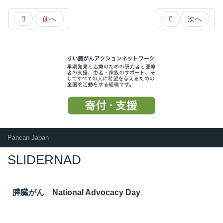
前へ
次へ
Pancan Japan
SLIDERNAD
膵臓がん National Advocacy Day