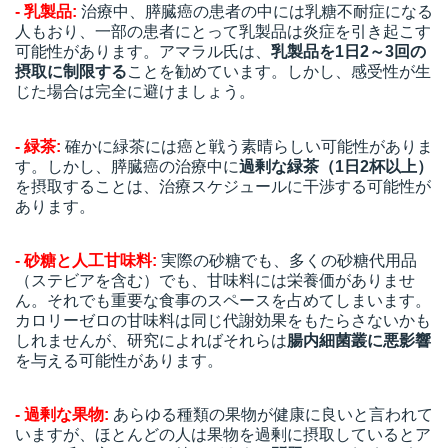
- 乳製品:
治療中、膵臓癌の患者の中には乳糖不耐症になる
人もおり、一部の患者にとって乳製品は炎症を引き起こす
可能性があります。アマラル氏は、
乳製品を1日2～3回の
摂取に制限する
ことを勧めています。しかし、感受性が生
じた場合は完全に避けましょう。
- 緑茶:
確かに緑茶には癌と戦う素晴らしい可能性がありま
す。しかし、膵臓癌の治療中に
過剰な緑茶（1日2杯以上）
を摂取することは、治療スケジュールに干渉する可能性が
あります。
- 砂糖と人工甘味料:
実際の砂糖でも、多くの砂糖代用品
（ステビアを含む）でも、甘味料には栄養価がありませ
ん。それでも重要な食事のスペースを占めてしまいます。
カロリーゼロの甘味料は同じ代謝効果をもたらさないかも
しれませんが、研究によればそれらは
腸内細菌叢に悪影響
を与える可能性があります。
- 過剰な果物:
あらゆる種類の果物が健康に良いと言われて
いますが、ほとんどの人は果物を過剰に摂取しているとア