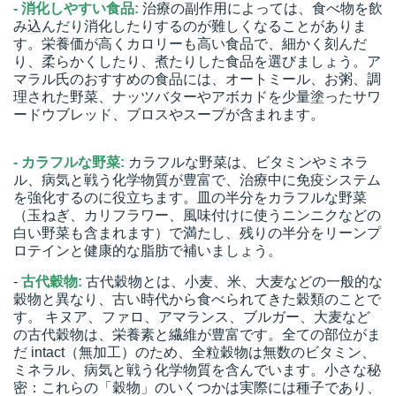
- 消化しやすい食品:
治療の副作用によっては、食べ物を飲
み込んだり消化したりするのが難しくなることがありま
す。栄養価が高くカロリーも高い食品で、細かく刻んだ
り、柔らかくしたり、煮たりした食品を選びましょう。ア
マラル氏のおすすめの食品には、オートミール、お粥、調
理された野菜、ナッツバターやアボカドを少量塗ったサワ
ードウブレッド、ブロスやスープが含まれます。
- カラフルな野菜:
カラフルな野菜は、ビタミンやミネラ
ル、病気と戦う化学物質が豊富で、治療中に免疫システム
を強化するのに役立ちます。皿の半分をカラフルな野菜
（玉ねぎ、カリフラワー、風味付けに使うニンニクなどの
白い野菜も含まれます）で満たし、残りの半分をリーンプ
ロテインと健康的な脂肪で補いましょう。
-
古代穀物:
古代穀物とは、小麦、米、大麦などの
一般的な
穀物と異なり
、古い時代から食べられてきた穀類のことで
す。 キヌア、ファロ、アマランス、ブルガー、大麦など
の古代穀物は、栄養素と繊維が豊富です。全ての部位がま
だ intact（無加工）のため、全粒穀物は無数のビタミン、
ミネラル、病気と戦う化学物質を含んでいます。小さな秘
密：これらの「穀物」のいくつかは実際には種子であり、