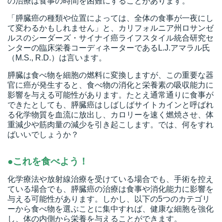
の治療は食事の時間を困難にすることがあります。
「膵臓癌の種類や位置によっては、全体の食事が一夜にし
て変わるかもしれません」と、カリフォルニア州ロサンゼ
所
ルスのシーダーズ・サイナイ癌ライフスタイル統合研究セ
ンターの臨床栄養コーディネーターであるL.J.アマラル氏
（M.S., R.D.）は言います。
膵臓は食べ物を細胞の燃料に変換しますが、この重要な器
官に癌が発生すると、食べ物の消化と栄養素の吸収能力に
影響を与える可能性があります。たとえ通常通りに食事が
できたとしても、膵臓癌はしばしばサイトカインと呼ばれ
る化学物質を血流に放出し、カロリーを速く燃焼させ、体
重減少や筋肉量の減少を引き起こします。では、何をすれ
ばいいでしょうか？
●これを食べよう！
化学療法や放射線治療を受けている場合でも、手術を控え
ている場合でも、膵臓癌の治療は食事や消化能力に影響を
）
与える可能性があります。しかし、以下の5つのカテゴリ
ーから食べ物を選ぶことに集中すれば、健康な細胞を強化
し、体の内側から栄養を与えることができます。