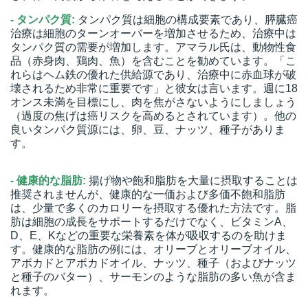
- タンパク質:
タンパク質は細胞の構成要素であり、膵臓癌
治療は細胞のターンオーバーを増加させるため、治療中は
タンパク質の需要が増加します。アマラル氏は、動物性食
品（赤身肉、鶏肉、魚）を含むことを勧めています。「こ
れらはヘム鉄の優れた供給源であり、治療中に赤血球が破
壊されるため非常に重要です」と彼女は言います。週に18
オンス未満を目標にし、肉を焦がさないようにしましょう
（過度の焦げは癌リスクを高めるとされています）。他の
良いタンパク質源には、卵、豆、ナッツ、種子がありま
す。
- 健康的な脂肪:
揚げ物や飽和脂肪を大量に摂取することは
推奨されませんが、健康的な一価および多価不飽和脂肪
は、少量で多くのカロリーを摂取する優れた方法です。脂
肪は細胞の成長をサポートするだけでなく、ビタミンA、
D、E、Kなどの重要な栄養素を体が吸収するのを助けま
す。健康的な脂肪の例には、オリーブとオリーブオイル、
アボカドとアボカドオイル、ナッツ、種子（およびナッツ
と種子のバター）、サーモンのような脂肪の多い魚が含ま
れます。