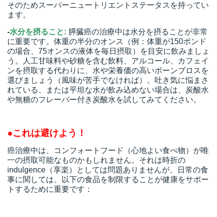
そのためスーパーニュートリエントステータスを持ってい
t
ます。
線
-
水分を摂ること:
膵臓癌の治療中は水分を摂ることが非常
ズ
に重要です。体重の半分のオンス（例：体重が150ポンド
の場合、75オンスの液体を毎日摂取）を目安に飲みましょ
う。人工甘味料や砂糖を含む飲料、アルコール、カフェイ
ンを摂取する代わりに、水や栄養価の高いボーンブロスを
選びましょう（風味が苦手でなければ）。吐き気に悩まさ
れている、または平坦な水が飲み込めない場合は、炭酸水
ネ
や無糖のフレーバー付き炭酸水を試してみてください。
●これは避けよう！
癌治療中は、コンフォートフード（心地よい食べ物）が唯
一の摂取可能なものかもしれません。それは時折の
indulgence（享楽）としては問題ありませんが、日常の食
事に関しては、以下の食品を制限することが健康をサポー
トするために重要です：