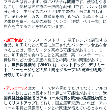
マラル氏は言います。特に
バナナは問題
です。便秘を引き
起こし、便秘は癌治療の一般的な副作用です。バナナは糖
分が高く、中サイズのバナナ1本で果物2回分に相当しま
す。消化不良、ガス、膨満感を避けるため、1日3回分以下
の果物を食べ、低糖の種類（リンゴ、洋梨、ベリー類）に
焦点を当てることを勧めています。
- 加工食品:
チップス、ペストリー、電子レンジで調理する
食品、加工肉などの高度に加工されたパッケージ食品を食
べることは、癌のリスクを高める可能性があります。ま
た、加工食品を食べることと高血圧、高コレステロール、
糖尿病などの慢性疾患の発症との間に強い関連がありま
す。
世界保健機関（WHO）は、ホットドッグ、デリミー
ト、ソーセージなどの加工肉をグループ1の発癌性物質に
分類しています。
- アルコール:
空カロリーで体を満たすだけでなく、アルコ
ールを飲むことは脱水を引き起こす可能性があります。
米
国保健社会福祉省はアルコール消費を既知の発癌性物質と
してリストアップ
しており、国立癌研究所によれば、アル
コール消費と膵臓癌リスクとの関連が増えているとされて