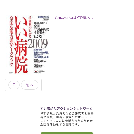
t
線
AmazonCoJPで購入：
ズ
ネ
前へ