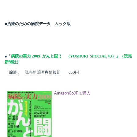
■治療のための病院データ ムック版
●
「病院の実力
2009
がんと闘う
（
YOMIURI
SPECIAL 43
）」（読売
新聞社）
編纂： 読売新聞医療情報部
650
円
AmazonCoJPで購入