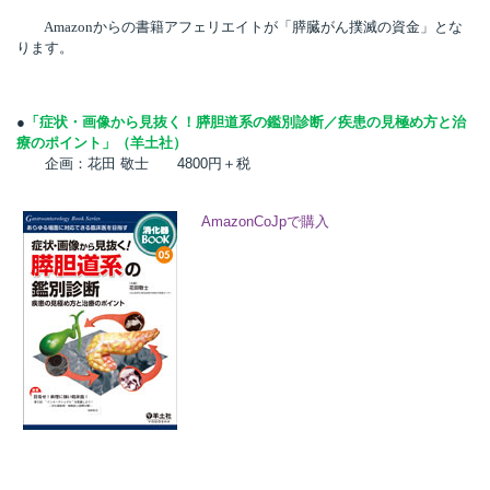
Amazon
からの書籍アフェリエイトが「膵臓がん撲滅の資金」とな
ります。
所
●
「症状・画像から見抜く！膵胆道系の鑑別診断／疾患の見極め方と治
療のポイント」（羊土社）
企画：花田 敬士 4800円＋税
AmazonCoJpで購入
）