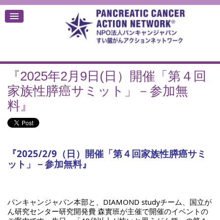
『2025年2月9日(日）開催「第４回
デ
家族性膵癌サミット」－参加無
料』
『2025/2/9（日）開催「第４回家族性膵癌サミ
ット」－参加無料』
パンキャンジャパン本部と、DIAMOND studyチーム、国立が
ん研究センター研究開発費 森實班が主催で開催のイベントの