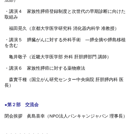
t
・講演４　家族性膵癌登録制度と次世代の早期診断に向けた
線
取組み
ズ
　福田晃久（京都大学医学研究科 消化器内科学 准教授）
・講演５　膵臓がんに対する外科手術　―膵全摘や膵島移植
を含む
　亀井敬子（近畿大学医学部 外科 肝胆膵部門 講師）
ネ
・講演６　家族性膵癌に対する薬物療法
　森實千種（国立がん研究センター中央病院 肝胆膵内科 医
長）
●第２部　交流会
閉会挨拶　眞島喜幸（NPO法人パンキャンジャパン 理事長）