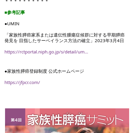
＊＊＊＊＊＊＊＊＊＊
■参考記事
●UMIN
「家族性膵癌家系または遺伝性腫瘍症候群に対する早期膵癌
発見を 目指したサーベイランス方法の確立」2023年3月4日
https://rctportal.niph.go.jp/s/detail/um...
●家族性膵癌登録制度 公式ホームページ
https://jfpcr.com/