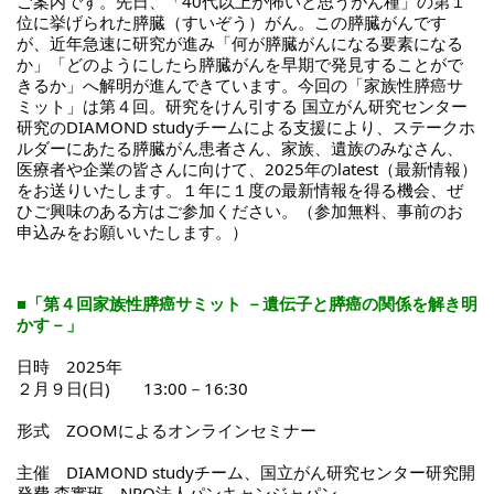
ご案内です。先日、「40代以上が怖いと思うがん種」の第１
位に挙げられた膵臓（すいぞう）がん。この膵臓がんです
が、近年急速に研究が進み「何が膵臓がんになる要素になる
か」「どのようにしたら膵臓がんを早期で発見することがで
所
きるか」へ解明が進んできています。今回の「家族性膵癌サ
ミット」は第４回。研究をけん引する 国立がん研究センター
研究のDIAMOND studyチームによる支援により、ステークホ
ルダーにあたる膵臓がん患者さん、家族、遺族のみなさん、
医療者や企業の皆さんに向けて、2025年のlatest（最新情報）
をお送りいたします。１年に１度の最新情報を得る機会、ぜ
ひご興味のある方はご参加ください。（参加無料、事前のお
申込みをお願いいたします。）
■「第４回家族性膵癌サミット －遺伝子と膵癌の関係を解き明
かす－」
日時　2025年 
２月９日(日)　　13:00－16:30
形式　ZOOMによるオンラインセミナー
）
主催　DIAMOND studyチーム、国立がん研究センター研究開
発費 森實班、NPO法人パンキャンジャパン