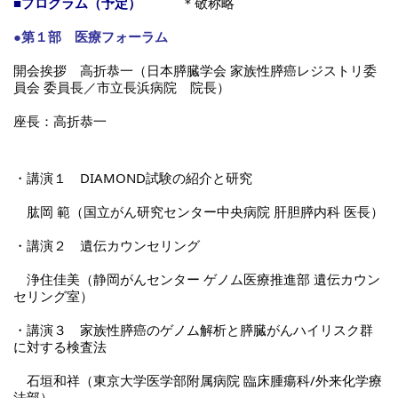
■プログラム（予定）　
　　＊敬称略
●第１部　医療フォーラム
開会挨拶　高折恭一（日本膵臓学会 家族性膵癌レジストリ委
員会 委員長／市立長浜病院　院長）
座長：高折恭一
・講演１　DIAMOND試験の紹介と研究
　肱岡 範（国立がん研究センター中央病院 肝胆膵内科 医長）
・講演２　遺伝カウンセリング
　浄住佳美（静岡がんセンター ゲノム医療推進部 遺伝カウン
セリング室）　
・講演３　家族性膵癌のゲノム解析と膵臓がんハイリスク群
に対する検査法
　石垣和祥（東京大学医学部附属病院 臨床腫瘍科/外来化学療
法部）