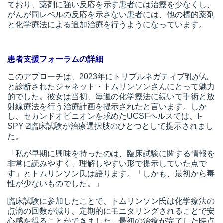
ており、薬剤に強い反応を示す患者には治療を少なくし、
がんが同レベルの反応を示さない患者には、他の標的薬剤
と化学療法による追加治療を行うようになっています。
患者支援フォーラムの詳細
このアプローチは、2023年にトリプルネガティブ乳がん
と診断された
ジャネット・トムリンソンさん
にとって魅力
的でした。彼女は当初、毎週の化学療法に続いて手術と放
射線療法を行う治療計画を提示されたと言います。しか
し、セカンドオピニオンを求めたUCSFヘルスでは、I-
SPY 2臨床試験が治療選択肢のひとつとして提示されまし
た。
「私が早期に興味を持ったのは、臨床試験に関する情報を
非常に読みやすく、理解しやすい形で提示していた点で
す」とトムリンソン氏は語ります。「しかも、最初から毒
性が少ないものでした。」
臨床試験に参加したことで、トムリンソン氏は化学療法の
点滴の回数が減り、定期的にモニタリングされることで安
心感を得ることができました。最初の治療が完了した時点