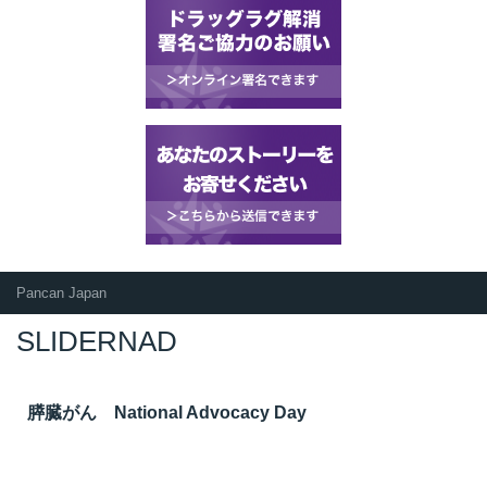
Pancan Japan
SLIDERNAD
膵臓がん National Advocacy Day