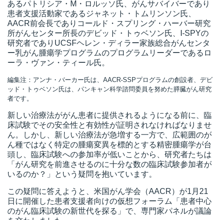
あるパトリシア・M・ロルッソ氏、がんサバイバーであり
患者支援活動家であるジャネット・トムリンソン氏、
AACR前会長でありコールド・スプリング・ハーバー研究
所がんセンター所長のデビッド・トゥベソン氏、I-SPYの
研究者でありUCSFヘレン・ディラー家族総合がんセンタ
ー乳がん腫瘍学プログラムのプログラムリーダーであるロ
ーラ・ヴァン・ティール氏。
編集注：アンナ・バーカー氏は、AACR-SSPプログラムの創設者、デビ
ッド・トゥベソン氏は、パンキャン科学諮問委員を努めた膵臓がん研究
者です。
新しい治療法ががん患者に提供されるようになる前に、臨
床試験でその安全性と有効性が証明されなければなりませ
ん。しかし、新しい治療法が急増する一方で、広範囲のが
ん種ではなく特定の腫瘍変異を標的とする精密腫瘍学が台
頭し、臨床試験への参加率が低いことから、研究者たちは
「がん研究を前進させるのに十分な数の臨床試験参加者が
いるのか？」という疑問を抱いています。
この疑問に答えようと、米国がん学会（AACR）が1月21
日に開催した患者支援者向けの仮想フォーラム「患者中心
のがん臨床試験の新世代を探る」で、専門家パネルが議論