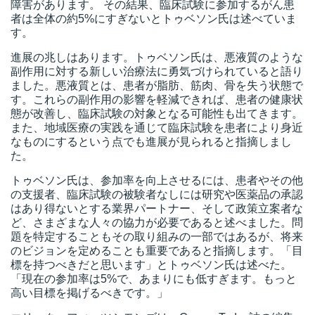
障害があります。 その結果、臨床試験に参加するがん患
者は全体の約5%にすぎないとトゥベソン氏は述べていま
す。
進展の兆しはあります。トゥベソン氏は、悪液質のような
副作用に対する新しい治療法に勇気づけられていると語り
ました。悪液質とは、患者が脂肪、筋肉、骨を失う状態で
す。これらの副作用の影響を軽減できれば、患者の健康状
態が改善し、臨床試験の対象となる可能性も出てきます。
また、地域医療の実践を通じて臨床試験を患者により身近
なものにするという点でも進展が見られると指摘しまし
た。
トゥベソン氏は、参加率を向上させるには、患者やその他
の支援者、臨床試験の被験者なしには研究や医薬品の承認
はあり得ないとする業界パートナー、そして政策立案者な
ど、さまざまな人々の協力が必要であると述べました。問
題を特定することもその取り組みの一部ではあるが、将来
のビジョンを定めることも重要であると指摘します。「目
標を持つべきだと思います」とトゥベソン氏は述べた。
「現在の参加率は5%で、あまりにも低すぎます。もっと
高い目標を掲げるべきです。」