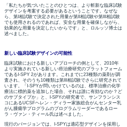
「私たちが気づいたことのひとつは、より斬新な臨床試験
t
デザインを考案する必要があるということです。なぜな
線
ら、第I相試験で決定された用量が第II相試験や第III相試験
ズ
でも使用されるのであれば、安全な用量を確保しながら、
効果的な用量を決定したいからです」と、
ロルッソ博士
は
述べました。
新しい臨床試験デザインの可能性
ネ
臨床試験における新しいアプローチの例として、2010年
より実施されている新しい癌治療研究のプラットフォーム
であるI-SPY 2があります。これまでに23種類の薬剤が調
査され、そのうち10種類は第III相試験でさらに研究されて
います。「I-SPYが問いかけているのは、標準治療の化学
療法に標的薬を追加した場合、それは誰に有効なのか？ど
のサブタイプか」と、I-SPYの研究者で、サンフランシス
コにあるUCSFヘレン・ディラー家族総合がんセンター乳
がん腫瘍学プログラムのプログラムリーダーである
ロー
ラ・ヴァン・ティール氏
は述べました。
現行のバージョンでは、I-SPYは適応型デザインを採用し