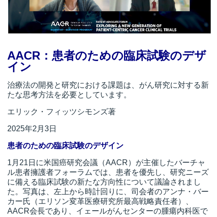
所
AACR：患者のための臨床試験のデザ
イン
治療法の開発と研究における課題は、がん研究に対する新
たな思考方法を必要としています。
エリック・フィッツシモンズ著
2025年2月3日
患者のための臨床試験のデザイン
1月21日に米国癌研究会議（AACR）が主催したバーチャ
ル患者擁護者フォーラムでは、患者を優先し、研究ニーズ
に備える臨床試験の新たな方向性について議論されまし
た。写真は、左上から時計回りに、司会者のアンナ・バー
）
カー氏（エリソン変革医療研究所最高戦略責任者）、
AACR会長であり、イェールがんセンターの腫瘍内科医で