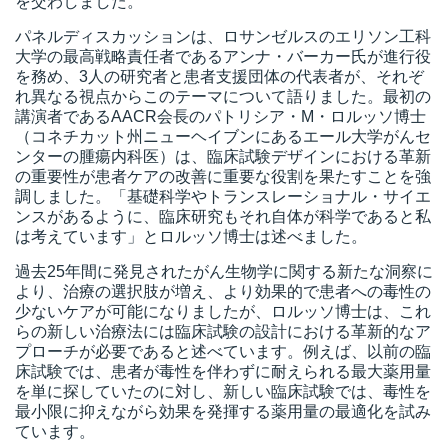
を交わしました。
パネルディスカッションは、ロサンゼルスのエリソン工科
大学の最高戦略責任者であるアンナ・バーカー氏が進行役
を務め、3人の研究者と患者支援団体の代表者が、それぞ
れ異なる視点からこのテーマについて語りました。最初の
講演者であるAACR会長のパトリシア・M・ロルッソ博士
（コネチカット州ニューヘイブンにあるエール大学がんセ
ンターの腫瘍内科医）は、臨床試験デザインにおける革新
の重要性が患者ケアの改善に重要な役割を果たすことを強
調しました。「基礎科学やトランスレーショナル・サイエ
ンスがあるように、臨床研究もそれ自体が科学であると私
は考えています」とロルッソ博士は述べました。
過去25年間に発見されたがん生物学に関する新たな洞察に
より、治療の選択肢が増え、より効果的で患者への毒性の
少ないケアが可能になりましたが、
ロルッソ博士
は、これ
らの新しい治療法には臨床試験の設計における革新的なア
プローチが必要であると述べています。例えば、以前の臨
床試験では、患者が毒性を伴わずに耐えられる最大薬用量
を単に探していたのに対し、新しい臨床試験では、毒性を
最小限に抑えながら効果を発揮する薬用量の最適化を試み
ています。