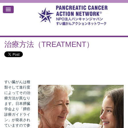
治療方法（TREATMENT）
デ
すい臓がんは種
類そして進行度
によってその治
療方法が異なり
ます。日本膵臓
学会より「膵癌
診療ガイドライ
ン」が発表され
ていますので参