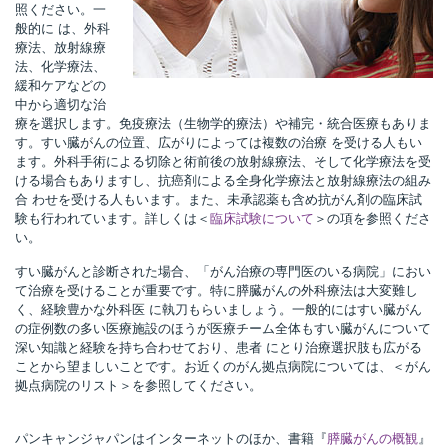
照ください。一
般的に は、外科
療法、放射線療
法、化学療法、
所
緩和ケアなどの
中から適切な治
療を選択します。免疫療法（生物学的療法）や補完・統合医療もありま
す。すい臓がんの位置、広がりによっては複数の治療 を受ける人もい
ます。外科手術による切除と術前後の放射線療法、そして化学療法を受
ける場合もありますし、抗癌剤による全身化学療法と放射線療法の組み
合 わせを受ける人もいます。また、未承認薬も含め抗がん剤の臨床試
験も行われています。詳しくは＜
臨床試験について
＞の項を参照くださ
い。
すい臓がんと診断された場合、「がん治療の専門医のいる病院」におい
て治療を受けることが重要です。特に膵臓がんの外科療法は大変難し
く、経験豊かな外科医 に執刀もらいましょう。一般的にはすい臓がん
の症例数の多い医療施設のほうが医療チーム全体もすい臓がんについて
深い知識と経験を持ち合わせており、患者 にとり治療選択肢も広がる
ことから望ましいことです。お近くのがん拠点病院については、＜がん
拠点病院のリスト＞を参照してください。
）
パンキャンジャパンはインターネットのほか、書籍『
膵臓がんの概観
』