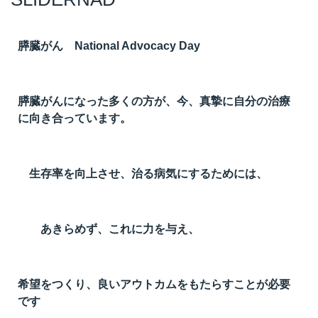
t
線
膵臓がん National Advocacy Day
ズ
膵臓がんになった多くの方が、今、真摯に自分の治療
に向き合っています。
ネ
生存率を向上させ、治る病気にするためには、
あきらめず、これに力を与え、
希望をつくり、良いアウトカムをもたらすことが必要
です