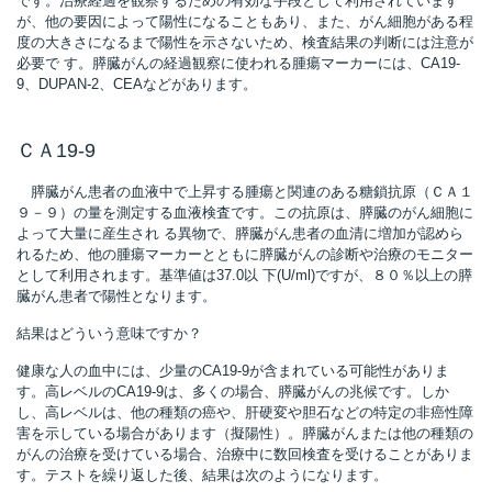
です。治療経過を観察するための有効な手段として利用されています
が、他の要因によって陽性になることもあり、また、がん細胞がある程
度の大きさになるまで陽性を示さないため、検査結果の判断には注意が
必要で す。膵臓がんの経過観察に使われる腫瘍マーカーには、CA19-
所
9、DUPAN-2、CEAなどがあります。
ＣＡ19-9
膵臓がん患者の血液中で上昇する腫瘍と関連のある糖鎖抗原（ＣＡ１
９－９）の量を測定する血液検査です。この抗原は、膵臓のがん細胞に
よって大量に産生され る異物で、膵臓がん患者の血清に増加が認めら
れるため、他の腫瘍マーカーとともに膵臓がんの診断や治療のモニター
として利用されます。基準値は37.0以 下(U/ml)ですが、８０％以上の膵
臓がん患者で陽性となります。
結果はどういう意味ですか？
健康な人の血中には、少量のCA19-9が含まれている可能性がありま
す。高レベルのCA19-9は、多くの場合、膵臓がんの兆候です。しか
し、高レベルは、他の種類の癌や、肝硬変や胆石などの特定の非癌性障
害を示している場合があります（擬陽性）。膵臓がんまたは他の種類の
）
がんの治療を受けている場合、治療中に数回検査を受けることがありま
す。テストを繰り返した後、結果は次のようになります。