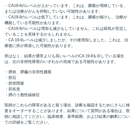
・CA19-9のレベルが上がっています。これは、腫瘍が増殖している、
または治療ががんを抑制していない可能性があります。
・CA19-9のレベルは低下しています。これは、腫瘍が縮小し、治療が
機能している可能性があります。
・CA19-9のレベルは増加も減少もしていません。これは病気が安定し
ていることを意味するかもしれません。
・CA 19-9レベルは減少しましたが、その後増加しました。これは、治
療後に癌が再発した可能性があります。
癌はなく、結果が通常よりも高いレベルのCA 19-9を示している場合
は、次の非癌性障害のいずれかの兆候である可能性があります。
・膵炎、膵臓の非癌性腫脹
・胆石
・胆管閉塞
・肝疾患
・膵のう胞性線維症
医師がこれらの障害があると疑う場合、診断を確認するためにさらに検
査をオーダーすることがあります。結果について質問がある場合は、医
師に相談してください。臨床検査、基準範囲、および結果の解釈につい
ての詳細をご覧ください。