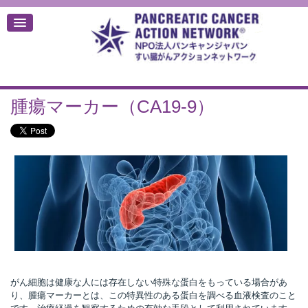
腫瘍マーカー（CA19-9）
デ
がん細胞は健康な人には存在しない特殊な蛋白をもっている場合があ
り、腫瘍マーカーとは、この特異性のある蛋白を調べる血液検査のこと