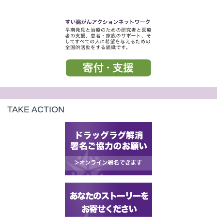
t
線
ズ
ネ
TAKE ACTION