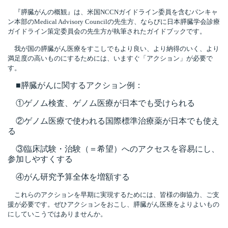
『膵臓がんの概観』は、米国NCCNガイドライン委員を含むパンキャ
ン本部のMedical Advisory Councilの先生方、ならびに日本膵臓学会診療
ガイドライン策定委員会の先生方が執筆されたガイドブックです。
我が国の膵臓がん医療をすこしでもより良い、より納得のいく、より
満足度の高いものにするためには、いますぐ「アクション」が必要で
す。
■膵臓がんに関するアクション例：
①
ゲノム検査、ゲノム医療が日本でも受けられる
②ゲノム医療で使われる
国際標準治療薬が日本でも使え
る
③臨床試験・治験（＝希望）へのアクセスを容易にし、
参加しやすくする
④がん研究予算全体を増額する
これらのアクションを早期に実現するためには、皆様の御協力、ご支
援が必要です。ぜひアクションをおこし、膵臓がん医療をよりよいもの
にしていこうではありませんか。