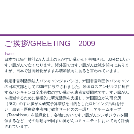
ご挨拶/GREETING 2009
Tweet
日本では毎年推計2万人以上の人がすい臓がんと告知され、30分に1人が
すい臓がんで亡くなります。諸外国ではすい臓がんは減少傾向にありま
すが、日本では高齢化がすすみ増加傾向にあると言われています。
特定非営利活動法人パンキャンジャパンは、米国非営利団体パンキャン
の日本支部として2006年に設立されました。米国ロスアンゼルスに所在
するパンキャンは全米有数のすい臓がん患者支援団体です。すい臓がん
を撲滅するために積極的に研究活動を支援し、米国国立がん研究所
（NCI）のすい臓がん研究予算増額を目的としたロビィング活動を行
い、患者・医療従事者向け教育サービスの一環としてチームホープ
（TeamHope）を組織化し、各地においてすい臓がんシンポジウムを開
催するなど、その活動は米国すい臓がんコミュニティにおいて高く評価
されています。