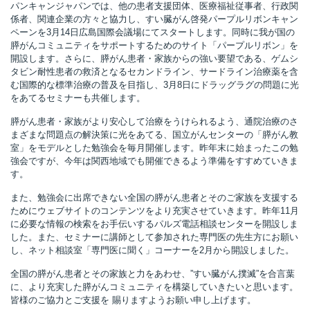
パンキャンジャパンでは、他の患者支援団体、医療福祉従事者、行政関
係者、関連企業の方々と協力し、すい臓がん啓発パープルリボンキャン
ペーンを3月14日広島国際会議場にてスタートします。同時に我が国の
膵がんコミュニティをサポートするためのサイト「パープルリボン」を
開設します。さらに、膵がん患者・家族からの強い要望である、ゲムシ
タビン耐性患者の救済となるセカンドライン、サードライン治療薬を含
む国際的な標準治療の普及を目指し、3月8日にドラッグラグの問題に光
をあてるセミナーも共催します。
膵がん患者・家族がより安心して治療をうけられるよう、通院治療のさ
まざまな問題点の解決策に光をあてる、国立がんセンターの「膵がん教
室」をモデルとした勉強会を毎月開催します。昨年末に始まったこの勉
強会ですが、今年は関西地域でも開催できるよう準備をすすめていきま
す。
また、勉強会に出席できない全国の膵がん患者とそのご家族を支援する
ためにウェブサイトのコンテンツをより充実させていきます。昨年11月
に必要な情報の検索をお手伝いするパルズ電話相談センターを開設しま
した。また、セミナーに講師として参加された専門医の先生方にお願い
し、ネット相談室「専門医に聞く」コーナーを2月から開設しました。
全国の膵がん患者とその家族と力をあわせ、”すい臓がん撲滅”を合言葉
に、より充実した膵がんコミュニティを構築していきたいと思います。
皆様のご協力とご支援を 賜りますようお願い申し上げます。