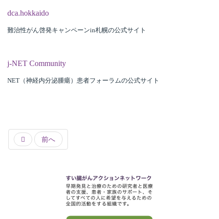
dca.hokkaido
難治性がん啓発キャンペーンin札幌の公式サイト
所
j-NET Community
NET（神経内分泌腫瘍）患者フォーラムの公式サイト
前へ
）