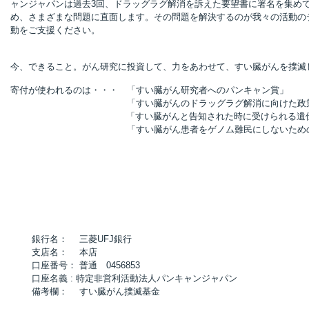
ャンジャパンは過去3回、ドラッグラグ解消を訴えた要望書に署名を集めて
め、さまざまな問題に直面します。その問題を解決するのが我々の活動の
動をご支援ください。
今、できること。がん研究に投資して、力をあわせて、すい臓がんを撲滅
寄付が使われるのは・・・ 「すい臓がん研究者へのパンキャン賞」
「すい臓がんのドラッグラグ解消に向けた政策提
「すい臓がんと告知された時に受けられる遺伝子検
「すい臓がん患者をゲノム難民にしないための政
銀行名： 三菱UFJ銀行
支店名： 本店
口座番号： 普通 0456853
口座名義 : 特定非営利活動法人パンキャンジャパン
備考欄： すい臓がん撲滅基金