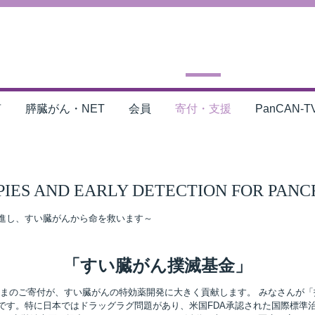
言
膵臓がん・NET
会員
寄付・支援
PanCAN-T
PIES AND EARLY DETECTION FOR PANC
進し、すい臓がんから命を救います～
「すい臓がん撲滅基金」
さまのご寄付が、すい臓がんの特効薬開発に大きく貢献します。 みなさんが
です。特に日本ではドラッグラグ問題があり、米国FDA承認された国際標準