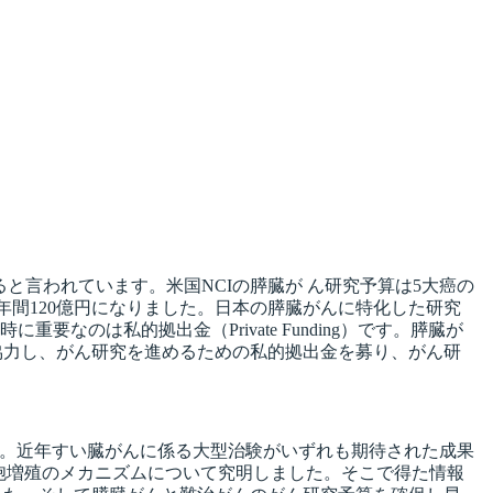
言われています。米国NCIの膵臓が ん研究予算は5大癌の
間で６倍の年間120億円になりました。日本の膵臓がんに特化した研究
重要なのは私的拠出金（Private Funding）です。膵臓が
協力し、がん研究を進めるための私的拠出金を募り、がん研
。近年すい臓がんに係る大型治験がいずれも期待された成果
い臓がん細胞増殖のメカニズムについて究明しました。そこで得た情報