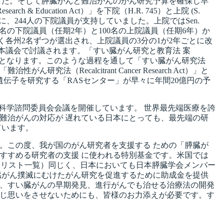
ました。そして膵臓がんと難治がんのがん研究予算を確保し早
 Education Act）」を下院（H.R. 745）と上院 (S.
aiteを中心に、244人の下院議員が支持していました。上院ではSen.
435名の下院議員（任期2年）と100名の上院議員（任期6年）か
各州2名ずつが選出され、上院議員の3分の1が2年ごとに改
本議会で討議されます。「すい臓がん研究と教育法 案
の承認を得て法律となります。このような過程を通して「すい臓がん研究法
「難治性がん研究法（Recalcitrant Cancer Research Act）」と
遺伝子を研究する「RASセンター」が早々に年間20億円の予
科学諮問委員会会議を開催しています。 世界最先端医療を誇
難治がんの対応が 遅れている日本にとっても、最先端の研
ています。
。この度、我が国のがん研究者を支援する ための「膵臓が
すすめる研究者の支援 に使われる特別基金です。米国では
 リスト一覧）同じく、日本においても日本膵臓学会メンバー
臓がん撲滅にむけたがん研究を促進するために助成金を提供
、すい臓がんの早期発見、進行がんでも治せる治療法の開発
同じ思いをさせないためにも、皆様のお力添えが必要です。す