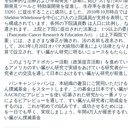
を効果的な治療および早期発見・診断に 結びつけるための
期発見ツールと 特効薬開発を促進し、生存率を改善することを目的とした「すい
3320）に提出することに成功しました。2010年10月時点では、HR 74
Sheldon Whitehouseを中心に25人の上院議員が支
ら構成されています。各州の下院議員数 は人口に比例し、な
選されます。 上院と下院に提出された法案は、1つ以上の
（Pancreatic Cancer Research & Educa
案」には、さまざまな修正が施され、法の名前も改名され、
して、2013年1月20日オバマ大統領の署名により法律とな
算で設立され、すい臓がん研究に明るいニュースをもたらし
このようなアドボカシー活動（政策提言活動）を進めている
るアメリカのすい臓がん研究で実績をあげている研究者が一
究者との交流を通して日本におけるすい臓がん研究が前進し
パンキャンジャパンは、本組織の趣旨にご賛同いただける
ん撲滅基金」をスタートします。この募金は日本ですい臓が
AACRのピアレビューを使い応募された研究から一番メリ
によるピアレビューを通して、すい臓がん研究者に助成金を
するのは、これが初めての試みです。成功させるためには、
を一日でも早く、実現しましょう。年間4万人が罹患するす
い臓がん撲滅基金