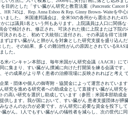
新しい方法について模索し、2008年に実行計画に落とし込み
臓がん研究と教育法案（Pancreatic Cancer Research &
5は、Rep. Anna Eshoo & Rep. Ginny Brown- W
持を表明していました。 米国連邦議会は、全米50の各州から選出された
かには議員1名という州もあります。上院議員は人口に関係なく
委員会で検討され、修正され、可決された後に上院または下院の
tion Act）」は上下両院で可決されると、初めて大統領に送付され、そ
まずはすい臓がんと肺がんを対象とした研究支援を盛り込んだ
りました。その結果、多くの難治性がんの原因とされているRAS
ました。
米パンキャン本部は、毎年米国がん研究会議（AACR）にて
同に集まり、すい臓がん撲滅に向けた打開策を練る会議です。
、その成果がより早く患者の治療現場に反映されればと考え 
企業・団体や個人の御寄附・協賛金によって運営されています
ん研究を進める研究者への助成金として直接すい臓がん研究を
ットの高い研究を選択し助成しています（参照：米国本部助成金
提供します。我が国において、すい臓がん 患者支援団体が膵
みなさんのお力が必要です。がん研究に必要な資金を投下して
い臓がん。1人でもすい臓がんの犠牲者を減らし、次の世代に