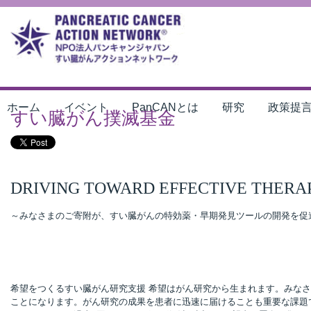
ホーム
イベント
PanCANとは
研究
政策提
すい臓がん撲滅基金
DRIVING TOWARD EFFECTIVE THERA
～みなさまのご寄附が、すい臓がんの特効薬・早期発見ツールの開発を促
希望をつくるすい臓がん研究支援 希望はがん研究から生まれます。みな
ことになります。がん研究の成果を患者に迅速に届けることも重要な課題