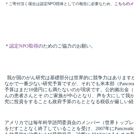
＊ご寄付頂く場合は認定NPO団体としての報告に必要なため、
こちらのメ
＊
認定NPO取得
のためのご協力のお願い。
我が国のがん研究は基礎部分は世界的に競争力はありますが
なかで一番少ない研究予算ですが、それでも米本部（Pancreati
予算はまだ10億円にも満たないのが現状です。公的拠出金（Publ
んの患者さんとそ のご家族が中心となり、声を大にして我
究に投資をすることも政府予算のもととなる税収が厳しい経
アメリカでは毎年科学諮問委員会のメンバー（世界トップレ
をだすことなく終了していることを受け、2007年にPancrea