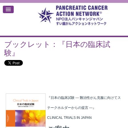
ブックレット：『日本の臨床試
デ
験』
『日本の臨床試験 ― 難治性がん克服に向けてス
テークホルダーからの提言 ―』
CLINICAL TRIALS IN JAPAN