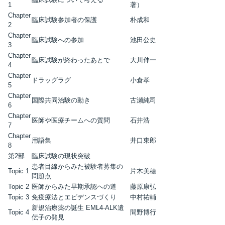
1
著）
Chapter
臨床試験参加者の保護
朴成和
2
Chapter
臨床試験への参加
池田公史
3
Chapter
臨床試験が終わったあとで
大川伸一
4
Chapter
ドラッグラグ
小倉孝
5
Chapter
国際共同治験の動き
古瀬純司
6
Chapter
医師や医療チームへの質問
石井浩
7
Chapter
用語集
井口東郎
8
第2部
臨床試験の現状突破
患者目線からみた被験者募集の
Topic 1
片木美穂
問題点
Topic 2
医師からみた早期承認への道
藤原康弘
Topic 3
免疫療法とエビデンスづくり
中村祐輔
新規治療薬の誕生 EML4-ALK遺
Topic 4
間野博行
伝子の発見