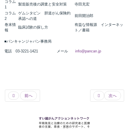
コラム
製造販売後の調査と安全対策
寺田充宏
1
t
コラム
ゲムシタビン 胆道がん保険約
線
前田開治郎
2
承認への道
ズ
巻末情
有益な情報源 インターネッ
臨床試験の探し方
報
ト／書籍
■パンキャンジャパン事務局
電話 03-3221-1421 メール
info@pancan.jp
ネ
前へ
次へ