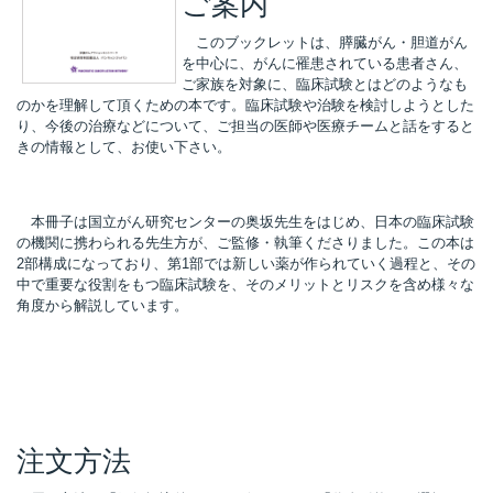
ご案内
このブックレットは、膵臓がん・胆道がん
を中心に、がんに罹患されている患者さん、
所
ご家族を対象に、臨床試験とはどのようなも
のかを理解して頂くための本です。臨床試験や治験を検討しようとした
り、今後の治療などについて、ご担当の医師や医療チームと話をすると
きの情報として、お使い下さい。
本冊子は国立がん研究センターの奥坂先生をはじめ、日本の臨床試験
の機関に携わられる先生方が、ご監修・執筆くださりました。この本は
2部構成になっており、第1部では新しい薬が作られていく過程と、その
中で重要な役割をもつ臨床試験を、そのメリットとリスクを含め様々な
角度から解説しています。
）
注文方法