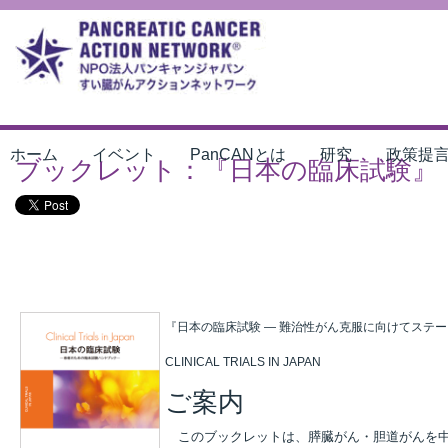
ホーム
イベント
PanCANとは
研究
政策提
ブックレット：『日本の臨床試験』
『日本の臨床試験 ― 難治性がん克服に向けてステー
CLINICAL TRIALS IN JAPAN
ご案内
このブックレットは、膵臓がん・胆道がんを中