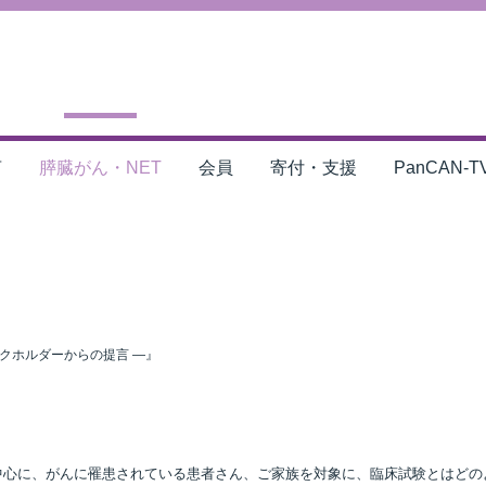
言
膵臓がん・NET
会員
寄付・支援
PanCAN-T
クホルダーからの提言 ―』
心に、がんに罹患されている患者さん、ご家族を対象に、臨床試験とはどの