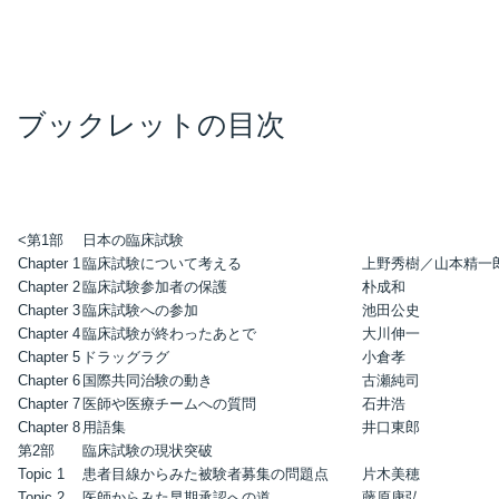
ブックレットの目次
<第1部
日本の臨床試験
Chapter 1
臨床試験について考える
上野秀樹／山本精一
Chapter 2
臨床試験参加者の保護
朴成和
Chapter 3
臨床試験への参加
池田公史
Chapter 4
臨床試験が終わったあとで
大川伸一
Chapter 5
ドラッグラグ
小倉孝
Chapter 6
国際共同治験の動き
古瀬純司
Chapter 7
医師や医療チームへの質問
石井浩
Chapter 8
用語集
井口東郎
第2部
臨床試験の現状突破
Topic 1
患者目線からみた被験者募集の問題点
片木美穂
Topic 2
医師からみた早期承認への道
藤原康弘