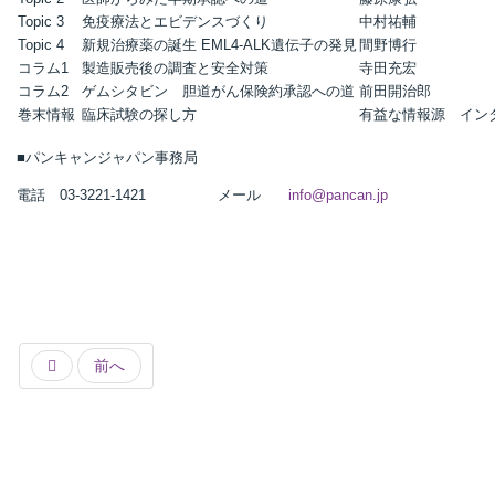
Topic 3
免疫療法とエビデンスづくり
中村祐輔
Topic 4
新規治療薬の誕生 EML4-ALK遺伝子の発見
間野博行
コラム1
製造販売後の調査と安全対策
寺田充宏
コラム2
ゲムシタビン 胆道がん保険約承認への道
前田開治郎
巻末情報
臨床試験の探し方
有益な情報源 イン
■パンキャンジャパン事務局
電話 03-3221-1421 メール
info@pancan.jp
前へ