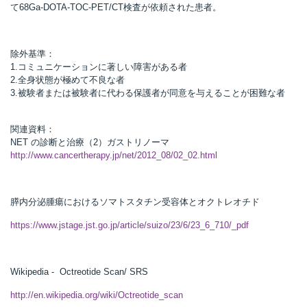
て68Ga-DOTA-TOC-PET/CT検査が依頼された患者。
除外基準：
1.コミュニケーションに著しい障害がある者
2.全身状態が極めて不良な者
3.被験者または被験者に代わる保護者が同意を与えることが困難な者
関連資料：
NET の診断と治療（2）ガストリノーマ
http://www.cancertherapy.jp/net/2012_08/02_02.html
膵内分泌腫瘍におけるソマトスタチン受容体とオクトレオチド
https://www.jstage.jst.go.jp/article/suizo/23/6/23_6_710/_pdf
Wikipedia - Octreotide Scan/ SRS
http://en.wikipedia.org/wiki/Octreotide_scan