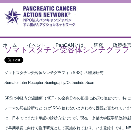
ホーム
イベント
PanCANとは
研究
政策提
ソマトスタチン受容体シンチグラフ
ソマトスタチン受容体シンチグラフィ（SRS）の臨床研究
Somatostatin Receptor Scintigraphy/Octreotide Scan
SRSは神経内分泌腫瘍（NET）の全身分布の把握に必須な検査です。特に
ノーマの局在診断などではSRSを使わないときわめて困難と言われていま
は、日本ではまだ未承認の診断方法ですが、現在，京都大学医学部放射線
で早期承認に向けて臨床研究として実施されており、いま登録中です。NE