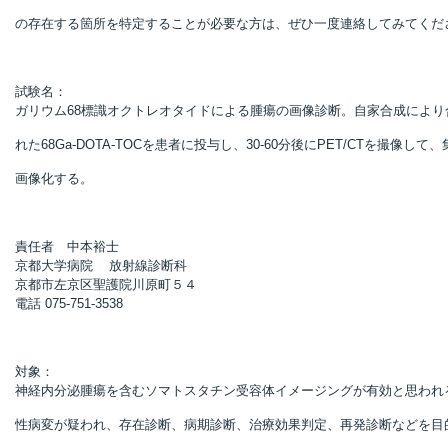
の存在する箇所を特定することが必要な方は、ぜひ一度連絡してみてくだ
試験名：
ガリウム68標識オクトレオタイドによる腫瘍の画像診断。自家合成により
れた68Ga-DOTA-TOCを患者に投与し、30-60分後にPET/CTを撮像して
画像化する。
責任者 中本裕士
京都大学病院 放射線診断科
京都市左京区聖護院川原町５４
電話 075-751-3538
対象：
神経内分泌腫瘍を含むソマトスタチン受容体イメージングが有効と思われ
性病変が疑われ、存在診断、病期診断、治療効果判定、再発診断などを目