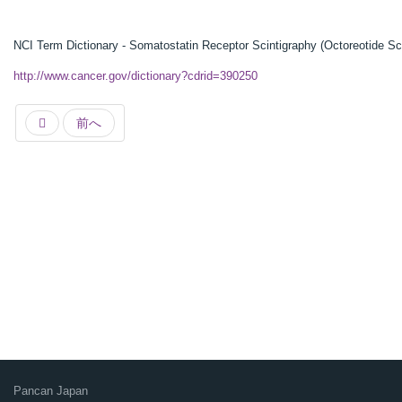
NCI Term Dictionary - Somatostatin Receptor Scintigraphy (Octoreotide Sc
http://www.cancer.gov/dictionary?cdrid=390250
前へ
Pancan Japan