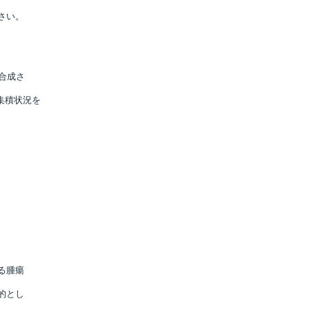
さい。
合成さ
、集積状況を
る腫瘍
的とし