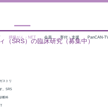
言
膵臓がん・NET
会員
寄付・支援
PanCAN-T
ィ（SRS）の臨床研究（募集中）
ガストリ
す。SRS
診断科
T