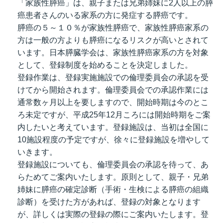
「家族性膵癌」は、親子または兄弟姉妹に2人以上の膵
癌患者さんのいる家系の方に発症する膵癌です。
膵癌の５～１０％が家族性膵癌で、家族性膵癌家系の
方は一般の方よりも膵癌になるリスクが高いとされて
います。日本膵臓学会は、家族性膵癌家系の方を対象
として、登録制度を始めることを決定しました。
登録作業は、登録実施施設での倫理委員会の承認を受
けてから開始されます。倫理委員会での承認作業には
通常数ヶ月以上を要しますので、開始時期は今のとこ
ろ未定ですが、平成25年12月ころには開始時期をご案
内したいと考えています。登録施設は、当初は全国に
10施設程度の予定ですが、徐々に登録施設を増やして
いきます。
登録施設についても、倫理委員会の承認を待って、あ
らためてご案内いたします。原則として、親子・兄弟
姉妹に膵癌の確定診断（手術・生検による膵癌の組織
診断）を受けた方があれば、登録の対象となります
が、詳しくは実際の登録の際にご案内いたします。登