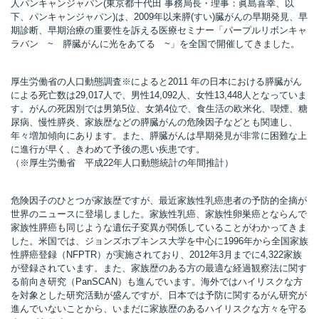
人パンキャンジャパン(東京都千代田 事務局長・理事：眞島喜幸、以
下、パンキャンジャパン)は、2009年以来膵(すい)臓がんの早期発見、早
期診断、早期治療の重要性を訴える医療セミナー「パープルリボンキャ
ラバン ~ 膵臓がんに光をあてる ~」を全国で開催してきました。
所
厚生労働省の人口動態調査※によると2011 年の日本における膵臓がん
による死亡数は29,017人で、男性14,092人、女性13,448人となっていま
す。がんの死因別では男第5位、女第4位で、食生活の欧米化、喫煙、糖
尿病、慢性膵炎、家族歴などの膵臓がんの危険因子などとも関連し、
年々増加傾向にあります。また、膵臓がんは早期発見が非常に困難な上
に進行が早く、きわめて予後の悪い疾患です。
（※厚生労働省 平成22年人口動態統計の年間推計）
危険因子のひとつが家族歴ですが、最近家族性乳癌患者の予防的全摘が
世界のニュースに登場しました。家族性乳癌、家族性卵巣癌とならんで
家族性膵癌も同じような遺伝子変異が関係していることがわかってきま
した。米国では、ジョンズホプキンス大学を中心に1996年から全国家族
性膵癌登録（NFPTR）が実施されており、2012年3月までに4,322家族
が登録されています。また、家族歴のある方の最適な経過観察法に関す
る前向き研究（PanSCAN）も進んでいます。海外ではハイリスクな方
）
を対象とした研究活動が盛んですが、日本では予防に関するがん研究が
進んでいないことから、いまだに家族歴のあるハイリスクな方々を守る