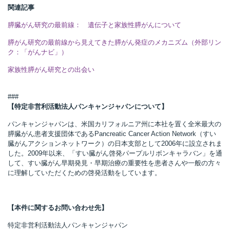
関連記事
膵臓がん研究の最前線： 遺伝子と家族性膵がんについて
膵がん研究の最前線から見えてきた膵がん発症のメカニズム（外部リン
ク：「がんナビ」）
家族性膵がん研究との出会い
###
【特定非営利活動法人パンキャンジャパンについて】
パンキャンジャパンは、米国カリフォルニア州に本社を置く全米最大の
膵臓がん患者支援団体であるPancreatic Cancer Action Network（すい
臓がんアクションネットワーク）の日本支部として2006年に設立されま
した。2009年以来、「すい臓がん啓発パープルリボンキャラバン」を通
して、すい臓がん早期発見・早期治療の重要性を患者さんや一般の方々
に理解していただくための啓発活動をしています。
【本件に関するお問い合わせ先】
特定非営利活動法人パンキャンジャパン