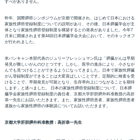
すべがありません。
昨年、国際膵癌シンポジウムが京都で開催され、はじめて日本における
家族性膵癌登録制度についての説明があり、その後、日本膵臓学会が主
体となり家族性膵癌登録制度を構築するとの発表がありました。今年7
月末に開催されます第44回日本膵臓学会大会において、そのキックオフ
が行われました。
米パンキャン本部代表のジュリーフレッシュマン氏は「膵臓がんは早期
発見が難しいがんのひとつです。しかし、医学の進歩により、小さなが
んでも見つけることができるようになってきました。日本で家族性膵臓
がん登録制度ができることは大変喜ばしいことです。定期的に検査を受
けることで、早期発見が可能となり、生存率向上につながることを期待
します」と述べました。 日本の家族性膵癌登録制度について、日本膵
臓学会家族性膵癌登録制度の責任者、京都大学肝胆膵外科准教授の高折
恭一先生にお話いただきます。また、家族性膵癌患者、家族性膵癌患者
遺族から家族性膵癌の体験談についてお話いただきます。
京都大学肝胆膵外科准教授：高折恭一先生