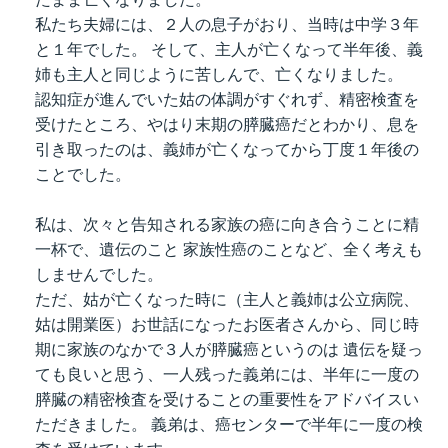
私たち夫婦には、２人の息子がおり、当時は中学３年
と１年でした。 そして、主人が亡くなって半年後、義
姉も主人と同じように苦しんで、亡くなりました。
認知症が進んでいた姑の体調がすぐれず、精密検査を
受けたところ、やはり末期の膵臓癌だとわかり、息を
引き取ったのは、義姉が亡くなってから丁度１年後の
ことでした。
私は、次々と告知される家族の癌に向き合うことに精
一杯で、遺伝のこと 家族性癌のことなど、全く考えも
しませんでした。
ただ、姑が亡くなった時に（主人と義姉は公立病院、
姑は開業医）お世話になったお医者さんから、同じ時
期に家族のなかで３人が膵臓癌というのは 遺伝を疑っ
ても良いと思う、一人残った義弟には、半年に一度の
膵臓の精密検査を受けることの重要性をアドバイスい
ただきました。 義弟は、癌センターで半年に一度の検