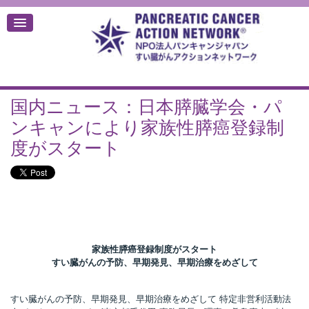
国内ニュース：日本膵臓学会・パ
デ
ンキャンにより家族性膵癌登録制
度がスタート
家族性膵癌登録制度がスタート
すい臓がんの予防、早期発見、早期治療をめざして
すい臓がんの予防、早期発見、早期治療をめざして 特定非営利活動法