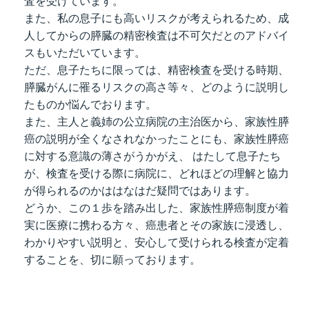
査を受けています。
また、私の息子にも高いリスクが考えられるため、成
人してからの膵臓の精密検査は不可欠だとのアドバイ
スもいただいています。
ただ、息子たちに限っては、精密検査を受ける時期、
膵臓がんに罹るリスクの高さ等々、どのように説明し
たものか悩んでおります。
また、主人と義姉の公立病院の主治医から、家族性膵
癌の説明が全くなされなかったことにも、家族性膵癌
に対する意識の薄さがうかがえ、 はたして息子たち
が、検査を受ける際に病院に、どれほどの理解と協力
が得られるのかははなはだ疑問ではあります。
どうか、この１歩を踏み出した、家族性膵癌制度が着
実に医療に携わる方々、癌患者とその家族に浸透し、
わかりやすい説明と、安心して受けられる検査が定着
することを、切に願っております。