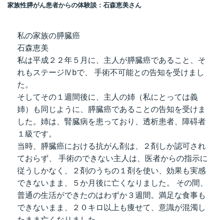
家族性膵がん患者からの体験談：石森恵美さん
私の家族の膵臓癌
石森恵美
私は平成２２年５月に、主人が膵臓癌であること、そ
れもステージⅣbで、 手術不可能との告知を受けまし
た。
そしてその１週間後に、主人の姉（私にとっては義
姉）も同じように、膵臓癌であることの告知を受けま
した。姉は、腎臓病を患っており、透析患者、障碍者
１級です。
当時、膵臓癌における抗がん剤は、２剤しか認可され
ておらず、 手術のできない主人は、医者からの指示に
従うしかなく、２剤のうちの１剤を使い、効果も実感
できないまま、５か月後に亡くなりました。 その間、
普通の生活ができたのはわずか３週間。満足な食事も
できないまま、２０キロ以上も痩せて、意識が混濁し
たまま亡くなりました。