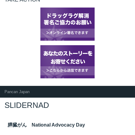
Pancan Japan
SLIDERNAD
膵臓がん National Advocacy Day