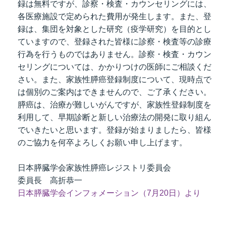
録は無料ですが、診察・検査・カウンセリングには、
t
各医療施設で定められた費用が発生します。また、登
線
録は、集団を対象とした研究（疫学研究）を目的とし
ズ
ていますので、登録された皆様に診察・検査等の診療
行為を行うものではありません。診察・検査・カウン
セリングについては、かかりつけの医師にご相談くだ
さい。また、家族性膵癌登録制度について、現時点で
は個別のご案内はできませんので、ご了承ください。
ネ
膵癌は、治療が難しいがんですが、家族性登録制度を
利用して、早期診断と新しい治療法の開発に取り組ん
でいきたいと思います。登録が始まりましたら、皆様
のご協力を何卒よろしくお願い申し上げます。
日本膵臓学会家族性膵癌レジストリ委員会
委員長 高折恭一
日本膵臓学会インフォメーション（7月20日）より