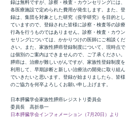
録は無料ですが、診察・検査・カウンセリングには、
t
各医療施設で定められた費用が発生します。また、登
線
録は、集団を対象とした研究（疫学研究）を目的とし
ズ
ていますので、登録された皆様に診察・検査等の診療
行為を行うものではありません。診察・検査・カウン
セリングについては、かかりつけの医師にご相談くだ
さい。また、家族性膵癌登録制度について、現時点で
は個別のご案内はできませんので、ご了承ください。
ネ
膵癌は、治療が難しいがんですが、家族性登録制度を
利用して、早期診断と新しい治療法の開発に取り組ん
でいきたいと思います。登録が始まりましたら、皆様
のご協力を何卒よろしくお願い申し上げます。
日本膵臓学会家族性膵癌レジストリ委員会
委員長 高折恭一
日本膵臓学会インフォメーション（7月20日）より