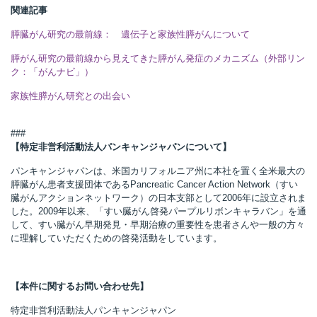
関連記事
膵臓がん研究の最前線： 遺伝子と家族性膵がんについて
膵がん研究の最前線から見えてきた膵がん発症のメカニズム（外部リン
ク：「がんナビ」）
家族性膵がん研究との出会い
###
【特定非営利活動法人パンキャンジャパンについて】
パンキャンジャパンは、米国カリフォルニア州に本社を置く全米最大の
膵臓がん患者支援団体であるPancreatic Cancer Action Network（すい
臓がんアクションネットワーク）の日本支部として2006年に設立されま
した。2009年以来、「すい臓がん啓発パープルリボンキャラバン」を通
して、すい臓がん早期発見・早期治療の重要性を患者さんや一般の方々
に理解していただくための啓発活動をしています。
【本件に関するお問い合わせ先】
特定非営利活動法人パンキャンジャパン