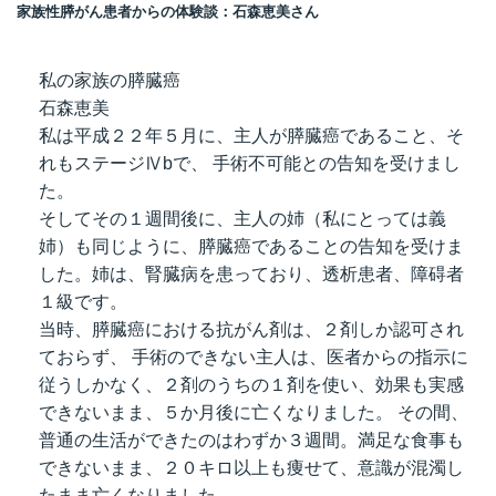
家族性膵がん患者からの体験談：石森恵美さん
私の家族の膵臓癌
石森恵美
私は平成２２年５月に、主人が膵臓癌であること、そ
れもステージⅣbで、 手術不可能との告知を受けまし
た。
そしてその１週間後に、主人の姉（私にとっては義
姉）も同じように、膵臓癌であることの告知を受けま
した。姉は、腎臓病を患っており、透析患者、障碍者
１級です。
当時、膵臓癌における抗がん剤は、２剤しか認可され
ておらず、 手術のできない主人は、医者からの指示に
従うしかなく、２剤のうちの１剤を使い、効果も実感
できないまま、５か月後に亡くなりました。 その間、
普通の生活ができたのはわずか３週間。満足な食事も
できないまま、２０キロ以上も痩せて、意識が混濁し
たまま亡くなりました。