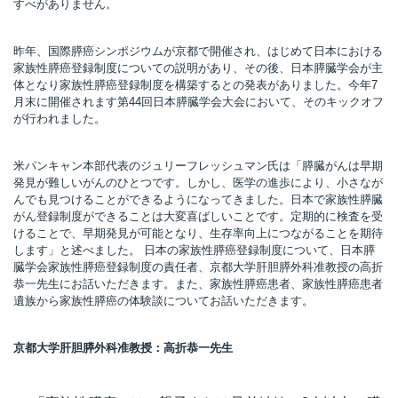
すべがありません。
昨年、国際膵癌シンポジウムが京都で開催され、はじめて日本における
家族性膵癌登録制度についての説明があり、その後、日本膵臓学会が主
体となり家族性膵癌登録制度を構築するとの発表がありました。今年7
月末に開催されます第44回日本膵臓学会大会において、そのキックオフ
が行われました。
米パンキャン本部代表のジュリーフレッシュマン氏は「膵臓がんは早期
発見が難しいがんのひとつです。しかし、医学の進歩により、小さなが
んでも見つけることができるようになってきました。日本で家族性膵臓
がん登録制度ができることは大変喜ばしいことです。定期的に検査を受
けることで、早期発見が可能となり、生存率向上につながることを期待
します」と述べました。 日本の家族性膵癌登録制度について、日本膵
臓学会家族性膵癌登録制度の責任者、京都大学肝胆膵外科准教授の高折
恭一先生にお話いただきます。また、家族性膵癌患者、家族性膵癌患者
遺族から家族性膵癌の体験談についてお話いただきます。
京都大学肝胆膵外科准教授：高折恭一先生