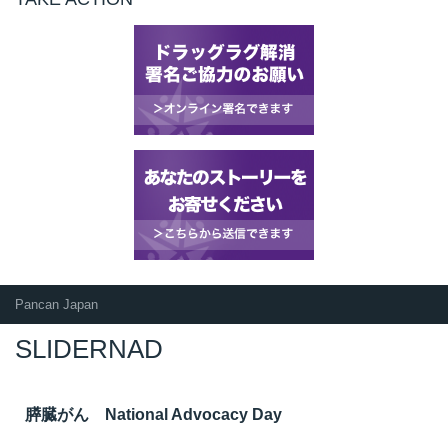
Pancan Japan
SLIDERNAD
膵臓がん National Advocacy Day