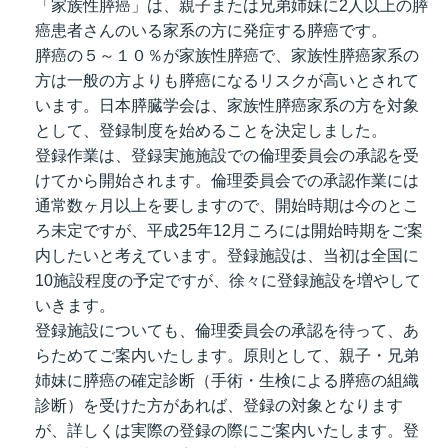
「家族性膵癌」は、親子または兄弟姉妹に2人以上の膵
癌患者さんのいる家系の方に発症する膵癌です。
膵癌の５～１０％が家族性膵癌で、家族性膵癌家系の
方は一般の方よりも膵癌になるリスクが高いとされて
います。日本膵臓学会は、家族性膵癌家系の方を対象
として、登録制度を始めることを決定しました。
登録作業は、登録実施施設での倫理委員会の承認を受
けてから開始されます。倫理委員会での承認作業には
通常数ヶ月以上を要しますので、開始時期は今のとこ
ろ未定ですが、平成25年12月ころには開始時期をご案
内したいと考えています。登録施設は、当初は全国に
10施設程度の予定ですが、徐々に登録施設を増やして
いきます。
登録施設についても、倫理委員会の承認を待って、あ
らためてご案内いたします。原則として、親子・兄弟
姉妹に膵癌の確定診断（手術・生検による膵癌の組織
診断）を受けた方があれば、登録の対象となります
が、詳しくは実際の登録の際にご案内いたします。登