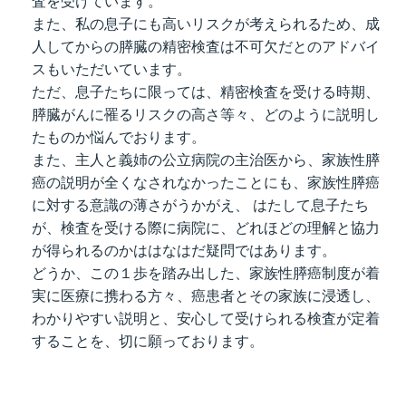
査を受けています。
また、私の息子にも高いリスクが考えられるため、成
人してからの膵臓の精密検査は不可欠だとのアドバイ
スもいただいています。
ただ、息子たちに限っては、精密検査を受ける時期、
膵臓がんに罹るリスクの高さ等々、どのように説明し
たものか悩んでおります。
また、主人と義姉の公立病院の主治医から、家族性膵
癌の説明が全くなされなかったことにも、家族性膵癌
に対する意識の薄さがうかがえ、 はたして息子たち
が、検査を受ける際に病院に、どれほどの理解と協力
が得られるのかははなはだ疑問ではあります。
どうか、この１歩を踏み出した、家族性膵癌制度が着
実に医療に携わる方々、癌患者とその家族に浸透し、
わかりやすい説明と、安心して受けられる検査が定着
することを、切に願っております。