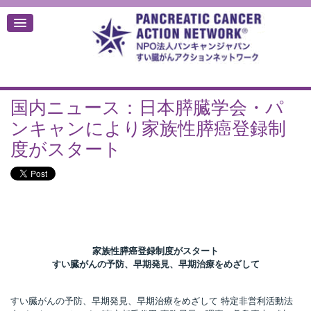
国内ニュース：日本膵臓学会・パ
デ
ンキャンにより家族性膵癌登録制
度がスタート
家族性膵癌登録制度がスタート
すい臓がんの予防、早期発見、早期治療をめざして
すい臓がんの予防、早期発見、早期治療をめざして 特定非営利活動法