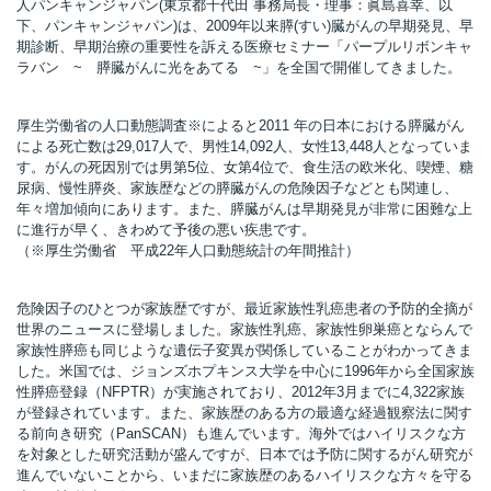
人パンキャンジャパン(東京都千代田 事務局長・理事：眞島喜幸、以
下、パンキャンジャパン)は、2009年以来膵(すい)臓がんの早期発見、早
期診断、早期治療の重要性を訴える医療セミナー「パープルリボンキャ
ラバン ~ 膵臓がんに光をあてる ~」を全国で開催してきました。
所
厚生労働省の人口動態調査※によると2011 年の日本における膵臓がん
による死亡数は29,017人で、男性14,092人、女性13,448人となっていま
す。がんの死因別では男第5位、女第4位で、食生活の欧米化、喫煙、糖
尿病、慢性膵炎、家族歴などの膵臓がんの危険因子などとも関連し、
年々増加傾向にあります。また、膵臓がんは早期発見が非常に困難な上
に進行が早く、きわめて予後の悪い疾患です。
（※厚生労働省 平成22年人口動態統計の年間推計）
危険因子のひとつが家族歴ですが、最近家族性乳癌患者の予防的全摘が
世界のニュースに登場しました。家族性乳癌、家族性卵巣癌とならんで
家族性膵癌も同じような遺伝子変異が関係していることがわかってきま
した。米国では、ジョンズホプキンス大学を中心に1996年から全国家族
性膵癌登録（NFPTR）が実施されており、2012年3月までに4,322家族
が登録されています。また、家族歴のある方の最適な経過観察法に関す
る前向き研究（PanSCAN）も進んでいます。海外ではハイリスクな方
）
を対象とした研究活動が盛んですが、日本では予防に関するがん研究が
進んでいないことから、いまだに家族歴のあるハイリスクな方々を守る