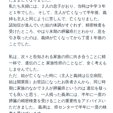
私たち夫婦には、２人の息子がおり、当時は中学３年
と１年でした。 そして、主人が亡くなって半年後、義
姉も主人と同じように苦しんで、亡くなりました。
認知症が進んでいた姑の体調がすぐれず、精密検査を
受けたところ、やはり末期の膵臓癌だとわかり、息を
引き取ったのは、義姉が亡くなってから丁度１年後の
ことでした。
私は、次々と告知される家族の癌に向き合うことに精
一杯で、遺伝のこと 家族性癌のことなど、全く考えも
しませんでした。
ただ、姑が亡くなった時に（主人と義姉は公立病院、
姑は開業医）お世話になったお医者さんから、同じ時
期に家族のなかで３人が膵臓癌というのは 遺伝を疑っ
ても良いと思う、一人残った義弟には、半年に一度の
膵臓の精密検査を受けることの重要性をアドバイスい
ただきました。 義弟は、癌センターで半年に一度の検