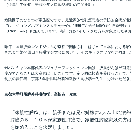
（※厚生労働省 平成22年人口動態統計の年間推計）
危険因子のひとつが家族歴ですが、最近家族性乳癌患者の予防的全摘が世
では、ジョンズホプキンス大学を中心に1996年から全国家族性膵癌登録（N
（PanSCAN）も進んでいます。海外ではハイリスクな方を対象とした
昨年、国際膵癌シンポジウムが京都で開催され、はじめて日本における家
されます第44回日本膵臓学会大会において、そのキックオフが行われまし
米パンキャン本部代表のジュリーフレッシュマン氏は「膵臓がんは早期発
度ができることは大変喜ばしいことです。定期的に検査を受けることで、
制度の責任者、京都大学肝胆膵外科准教授の高折恭一先生にお話いただき
京都大学肝胆膵外科准教授：高折恭一先生
「家族性膵癌」は、親子または兄弟姉妹に2人以上の膵癌
膵癌の５～１０％が家族性膵癌で、家族性膵癌家系の方
を始めることを決定しました。