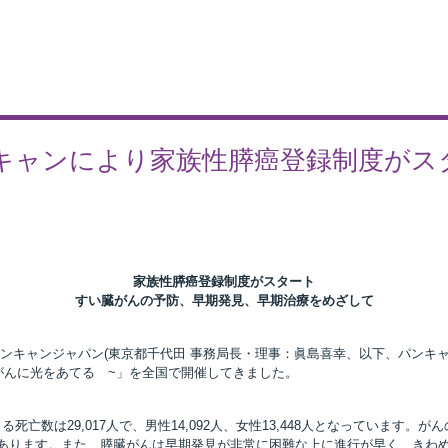
キャンにより家族性膵癌登録制度がス
家族性膵癌登録制度がスタート
すい臓がんの予防、早期発見、早期治療をめざして
キャンジャパン(東京都千代田 事務局長・理事：眞島喜幸、以下、パンキャン
がんに光をあてる ~」を全国で開催してきました。
死亡数は29,017人で、男性14,092人、女性13,448人となっています
あります。また、膵臓がんは早期発見が非常に困難な上に進行が早く、きわ