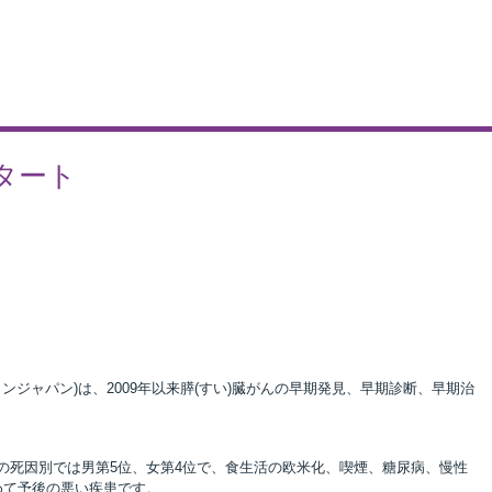
タート
ジャパン)は、2009年以来膵(すい)臓がんの早期発見、早期診断、早期治
。がんの死因別では男第5位、女第4位で、食生活の欧米化、喫煙、糖尿病、慢性
めて予後の悪い疾患です。