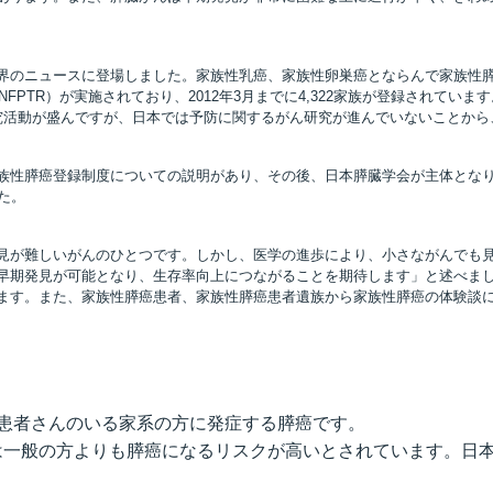
界のニュースに登場しました。家族性乳癌、家族性卵巣癌とならんで家族性
FPTR）が実施されており、2012年3月までに4,322家族が登録されて
研究活動が盛んですが、日本では予防に関するがん研究が進んでいないことか
族性膵癌登録制度についての説明があり、その後、日本膵臓学会が主体となり
た。
見が難しいがんのひとつです。しかし、医学の進歩により、小さながんでも
早期発見が可能となり、生存率向上につながることを期待します」と述べまし
ます。また、家族性膵癌患者、家族性膵癌患者遺族から家族性膵癌の体験談
患者さんのいる家系の方に発症する膵癌です。
は一般の方よりも膵癌になるリスクが高いとされています。日