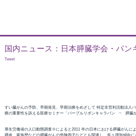
国内ニュース：日本膵臓学会・パン
Tweet
すい臓がんの予防、早期発見、早期治療をめざして 特定非営利活動法人パン
療の重要性を訴える医療セミナー「パープルリボンキャラバン ~ 膵臓
厚生労働省の人口動態調査※によると2011 年の日本における膵臓がんによる
膵炎、家族歴などの膵臓がんの危険因子などとも関連し、年々増加傾向に