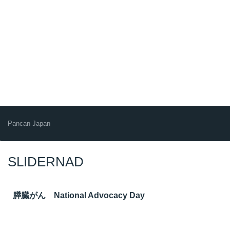
Pancan Japan
SLIDERNAD
膵臓がん National Advocacy Day