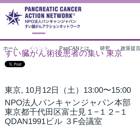
ホーム
イベント
PanCANとは
研究
政策提
すい臓がん術後患者の集い 東京
東京, 10月12日（土）13:00〜15:00
NPO法人パンキャンジャパン本部
東京都千代田区富士見１−１２−１
QDAN1991ビル ３F会議室