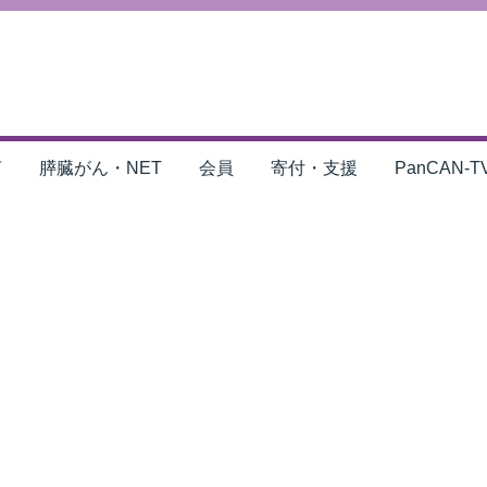
言
膵臓がん・NET
会員
寄付・支援
PanCAN-T