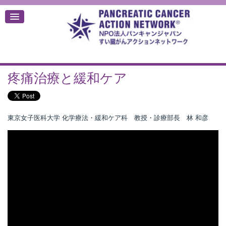
疼痛治療と緩和ケア
デ
東京女子医科大学 化学療法・緩和ケア科 教授・診療部長 林 和彦