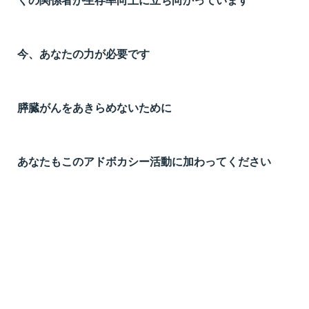
くの関係者が生存率向上に立ち向かっています
t
線
ズ
今、あなたの力が必要です
膵臓がんをあきらめないために
ネ
あなたもこのアドボカシー活動に加わってください