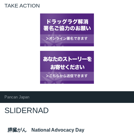
TAKE ACTION
Pancan Japan
SLIDERNAD
膵臓がん National Advocacy Day