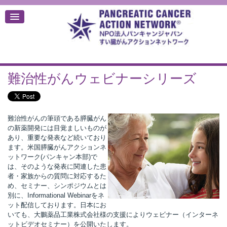
難治性がんウェビナーシリーズ
デ
難治性がんの筆頭である膵臓がん
の新薬開発には目覚ましいものが
あり、重要な発表など続いており
ます。米国膵臓がんアクションネ
ットワーク(パンキャン本部)で
は、そのような発表に関連した患
者・家族からの質問に対応するた
め、セミナー、シンポジウムとは
別に、Informational Webinarをネ
ット配信しております。日本にお
いても、大鵬薬品工業株式会社様の支援によりウェビナー（インターネ
ットビデオセミナー）を公開いたします。