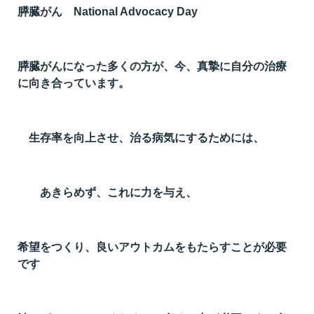
膵臓がん National Advocacy Day
t
線
ズ
膵臓がんになった多くの方が、今、真摯に自分の治療
に向き合っています。
生存率を向上させ、治る病気にするためには、
ネ
あきらめず、これに力を与え、
希望をつくり、良いアウトカムをもたらすことが必要
です