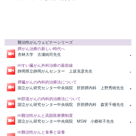
所
難治性がんウェビナーシリーズ
膵がん治療の新しい時代へ
杏林大学 古瀬純司先生
￼
すい臓がん外科治療の最前線
静岡県立静岡がんセンター 上坂克彦先生
膵臓がんの内科的治療法について
国立がん研究センター中央病院 肝胆膵内科 上野秀樹先生
￼
胆道がんの内科的治療法について
国立がん研究センター中央病院 肝胆膵内科 森実千種先生
￼難治性がんと高額医療費制度
）
国立がん研究センター中央病院 MSW 小郷裕子先生
￼難治性がんと食事と栄養