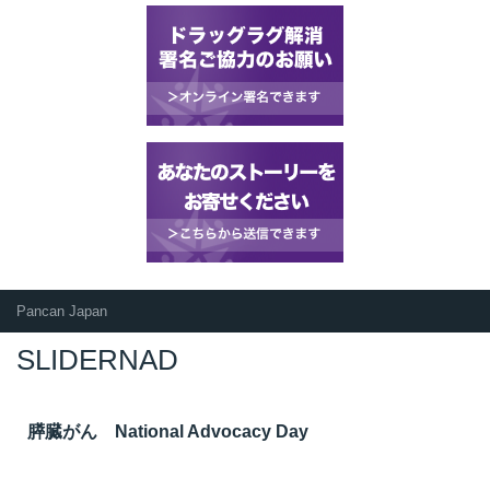
Pancan Japan
SLIDERNAD
膵臓がん National Advocacy Day