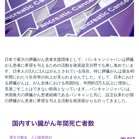
所
日本で最大の膵臓がん患者支援団体として、パンキャンジャパンは膵臓
がん患者に希望を与えるための活動を政策提言分野でも推し進めていま
す。日本人の3人に1人はがんとされている現在、特に膵臓がんは過去40
年間にわたり生存率の向上が見られませんでした。そして、日本におけ
る膵臓がんは、がん全体における死因5位、年間約3万人以上に増加し、
見過ごすことはできない疾病となっています。パンキャンジャパンは、
米国最大の膵臓がん患者組織であるパンキャンと共に、設立以来わが国
の膵臓がん患者に希望を与える活動を政策面からも行ってきました。
）