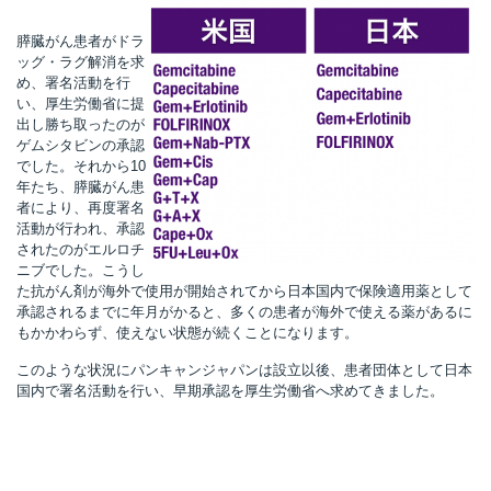
膵臓がん患者がドラ
ッグ・ラグ解消を求
め、署名活動を行
い、厚生労働省に提
出し勝ち取ったのが
ゲムシタビンの承認
でした。それから10
年たち、膵臓がん患
者により、再度署名
活動が行われ、承認
されたのがエルロチ
ニブでした。こうし
た抗がん剤が海外で使用が開始されてから日本国内で保険適用薬として
承認されるまでに年月がかると、多くの患者が海外で使える薬があるに
もかかわらず、使えない状態が続くことになります。
このような状況にパンキャンジャパンは設立以後、患者団体として日本
国内で署名活動を行い、早期承認を厚生労働省へ求めてきました。