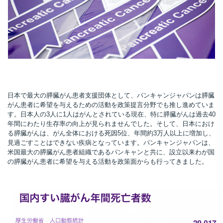
所
日本で最大の膵臓がん患者支援団体として、パンキャンジャパンは膵臓
がん患者に希望を与えるための活動を政策提言分野でも推し進めていま
す。日本人の3人に1人はがんとされている現在、特に膵臓がんは過去40
年間にわたり生存率の向上が見られませんでした。そして、日本におけ
る膵臓がんは、がん全体における死因5位、年間約3万人以上に増加し、
見過ごすことはできない疾病となっています。パンキャンジャパンは、
米国最大の膵臓がん患者組織であるパンキャンと共に、設立以来わが国
の膵臓がん患者に希望を与える活動を政策面からも行ってきました。
）