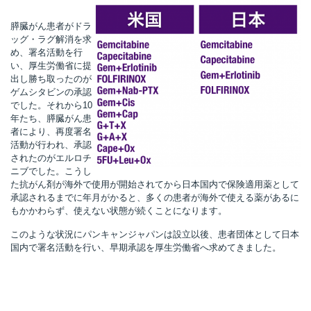
膵臓がん患者がドラ
ッグ・ラグ解消を求
め、署名活動を行
い、厚生労働省に提
出し勝ち取ったのが
ゲムシタビンの承認
でした。それから10
年たち、膵臓がん患
者により、再度署名
活動が行われ、承認
されたのがエルロチ
ニブでした。こうし
た抗がん剤が海外で使用が開始されてから日本国内で保険適用薬として
承認されるまでに年月がかると、多くの患者が海外で使える薬があるに
もかかわらず、使えない状態が続くことになります。
このような状況にパンキャンジャパンは設立以後、患者団体として日本
国内で署名活動を行い、早期承認を厚生労働省へ求めてきました。