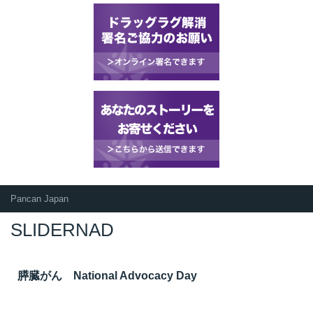
Pancan Japan
SLIDERNAD
膵臓がん National Advocacy Day