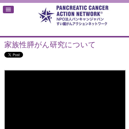
家族性膵がん研究について
デ