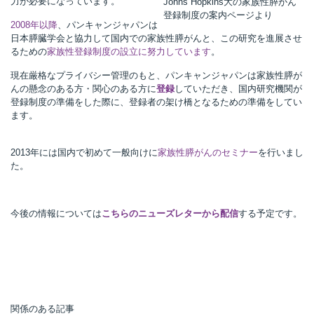
力が必要になっています。
Johns Hopkins大の家族性膵がん
登録制度の案内ページより
2008年以降
、パンキャンジャパンは
日本膵臓学会と協力して国内での家族性膵がんと、この研究を進展させ
るための
家族性登録制度の設立に努力しています
。
現在厳格なプライバシー管理のもと、パンキャンジャパンは家族性膵が
んの懸念のある方・関心のある方に
登録
していただき、国内研究機関が
登録制度の準備をした際に、登録者の架け橋となるための準備をしてい
ます。
2013年には国内で初めて一般向けに
家族性膵がんのセミナー
を行いまし
た。
今後の情報については
こちらの
ニューズレターから配信
する予定です。
関係のある記事