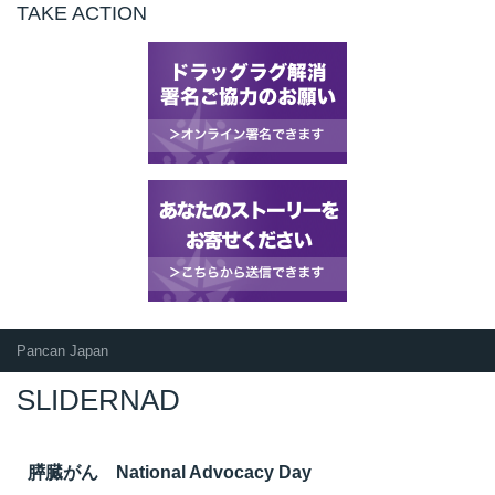
TAKE ACTION
t
線
ズ
ネ
Pancan Japan
SLIDERNAD
膵臓がん National Advocacy Day