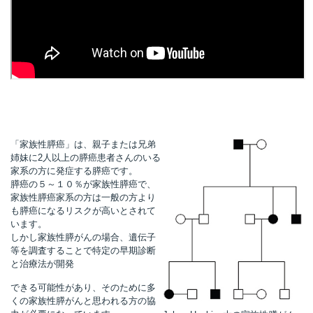
所
「家族性膵癌」は、親子または兄弟
姉妹に2人以上の膵癌患者さんのいる
家系の方に発症する膵癌です。
膵癌の５～１０％が家族性膵癌で、
家族性膵癌家系の方は一般の方より
も膵癌になるリスクが高いとされて
います。
しかし家族性膵がんの場合、遺伝子
等を調査することで特定の早期診断
と治療法が開発
）
できる可能性があり、そのために多
くの家族性膵がんと思われる方の協