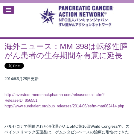
海外ニュース：MM-398は転移性膵
デ
がん患者の生存期間を有意に延長
2014年6月28日更新
http://investors.merrimackpharma.com/releasedetail.cfm?
ReleaseID=856551
http://www.eurekalert.org/pub_releases/2014-06/esfm-mat062414.php
バルセロナで開催された消化器がんESMO第16回World Congressで、ス
ペインメリマック医薬品は、ゲムシタビンベースの治療に耐性のできた