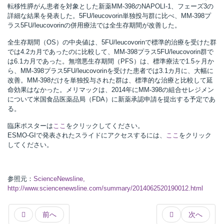
転移性膵がん患者を対象とした新薬MM-398のNAPOLI-1、フェーズ3の
詳細な結果を発表した。5FU/leucovorin単独投与群に比べ、MM-398プ
ラス5FU/leucovorinの併用療法では全生存期間が改善した。
所
全生存期間（OS）の中央値は、5FU/leucovorinで標準的治療を受けた群
では4.2カ月であったのに比較して、MM-398プラス5FU/leucovorin群で
は6.1カ月であった。無増悪生存期間（PFS）は、標準療法で1.5ヶ月か
ら、MM-398プラス5FU/leucovorinを受けた患者では3.1カ月に、大幅に
改善。MM-398だけを単独投与された群は、標準的な治療と比較して延
命効果はなかった。メリマックは、2014年にMM-398の組合せレジメン
について米国食品医薬品局（FDA）に新薬承認申請を提出する予定であ
る。
臨床ポスターは
ここ
をクリックしてください。
ESMO-GIで発表されたスライドにアクセスするには、
ここ
をクリック
してください。
参照元：
ScienceNewsline,
http://www.sciencenewsline.com/summary/2014062520190012.html
）
前へ
次へ