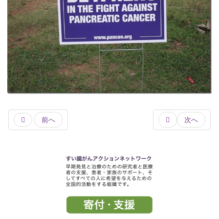
所
前へ
次へ
）